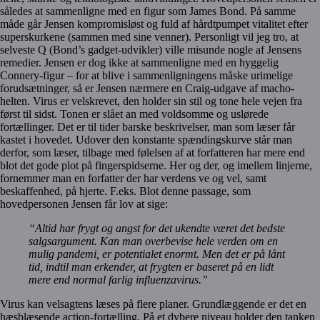
således at sammenligne med en figur som James Bond. På samme
måde går Jensen kompromisløst og fuld af hårdtpumpet vitalitet efter
superskurkene (sammen med sine venner). Personligt vil jeg tro, at
selveste Q (Bond’s gadget-udvikler) ville misunde nogle af Jensens
remedier. Jensen er dog ikke at sammenligne med en hyggelig
Connery-figur – for at blive i sammenligningens måske urimelige
forudsætninger, så er Jensen nærmere en Craig-udgave af macho-
helten. Virus er velskrevet, den holder sin stil og tone hele vejen fra
først til sidst. Tonen er slået an med voldsomme og uslørede
fortællinger. Det er til tider barske beskrivelser, man som læser får
kastet i hovedet. Udover den konstante spændingskurve står man
derfor, som læser, tilbage med følelsen af at forfatteren har mere end
blot det gode plot på fingerspidserne. Her og der, og imellem linjerne,
fornemmer man en forfatter der har verdens ve og vel, samt
beskaffenhed, på hjerte. F.eks. Blot denne passage, som
hovedpersonen Jensen får lov at sige:
“Altid har frygt og angst for det ukendte været det bedste
salgsargument. Kan man overbevise hele verden om en
mulig pandemi, er potentialet enormt. Men det er på lånt
tid, indtil man erkender, at frygten er baseret på en lidt
mere end normal farlig influenzavirus.”
Virus kan velsagtens læses på flere planer. Grundlæggende er det en
hæsblæsende action-fortælling. På et dybere niveau holder den tanken