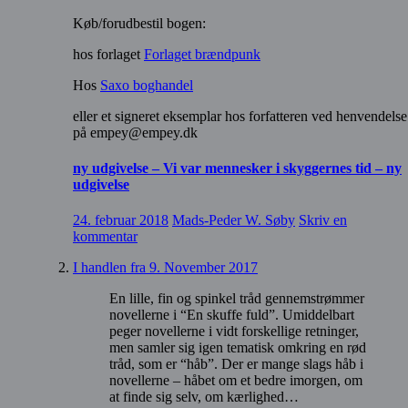
Køb/forudbestil bogen:
hos forlaget
Forlaget brændpunk
Hos
Saxo boghandel
eller et signeret eksemplar hos forfatteren ved henvendelse
på empey@empey.dk
ny udgivelse – Vi var mennesker i skyggernes tid – ny
udgivelse
24. februar 2018
Mads-Peder W. Søby
Skriv en
kommentar
I handlen fra 9. November 2017
En lille, fin og spinkel tråd gennemstrømmer
novellerne i “En skuffe fuld”. Umiddelbart
peger novellerne i vidt forskellige retninger,
men samler sig igen tematisk omkring en rød
tråd, som er “håb”. Der er mange slags håb i
novellerne – håbet om et bedre imorgen, om
at finde sig selv, om kærlighed…