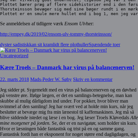
Plottet bærer præg af flere sidehistorier end i den førs
Thorsteinsson bevæger sig med sine bøger rundt i en mørk
Plottet er en smule mere hullet end i bog 1, men jeg var
Se anmeldelsen af tidligere værk
Ensom Ulv
her:
http://empey.dk/2019/02/ensom-ulv-tommy-thorsteinsson/
dyster sadistisk
kan sit kram
lidt flere plothuller
Spændende toer
Uncategorized
Kære Troels – Danmark har virus på balancenerven!
22. marts 2018
Mads-Peder W. Søby
Skriv en kommentar
Jeg sidder pt. Sygemeldt med en virus på balancenerven og en døvhed
på venstre øre. Ifølge lægen, er det en samlings-betegnelse, man kan
skubbe al mulig dårligdom ind under. For pokker, hvor bliver man
svimmel af den samling! Jeg har svært ved at holde min kurs, når jeg
beslutter at bevæge mig fra min lænestol til kaffemaskinen. Jeg må så
blive siddende istedet og læse i en bog. Jeg læser Troels Kløvedals
Alle
mine morgener på jorden.
Se, der er en navigatør, som holder sin kurs.
Hvor er læsningen både fantastisk og trist på en og samme gang.
Fantastisk fordi han er eksponent for noget større end dagligdagen, og