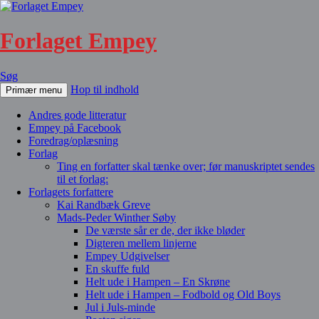
Forlaget Empey
Søg
Hop til indhold
Primær menu
Andres gode litteratur
Empey på Facebook
Foredrag/oplæsning
Forlag
Ting en forfatter skal tænke over; før manuskriptet sendes
til et forlag:
Forlagets forfattere
Kai Randbæk Greve
Mads-Peder Winther Søby
De værste sår er de, der ikke bløder
Digteren mellem linjerne
Empey Udgivelser
En skuffe fuld
Helt ude i Hampen – En Skrøne
Helt ude i Hampen – Fodbold og Old Boys
Jul i Juls-minde