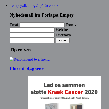
- empey.dk er også på facebook
Nyhedsmail fra Forlaget Empey
Email
Fornavn
Website
Efternavn
Submit
Tip en ven
Fluer til døgnene…