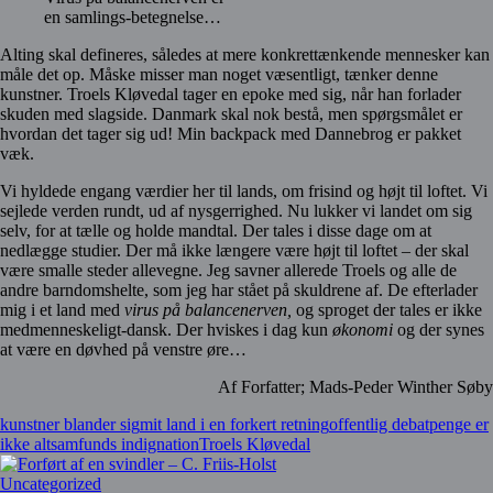
en samlings-betegnelse…
Alting skal defineres, således at mere konkrettænkende mennesker kan
måle det op. Måske misser man noget væsentligt, tænker denne
kunstner. Troels Kløvedal tager en epoke med sig, når han forlader
skuden med slagside. Danmark skal nok bestå, men spørgsmålet er
hvordan det tager sig ud! Min backpack med Dannebrog er pakket
væk.
Vi hyldede engang værdier her til lands, om frisind og højt til loftet. Vi
sejlede verden rundt, ud af nysgerrighed. Nu lukker vi landet om sig
selv, for at tælle og holde mandtal. Der tales i disse dage om at
nedlægge studier. Der må ikke længere være højt til loftet – der skal
være smalle steder allevegne. Jeg savner allerede Troels og alle de
andre barndomshelte, som jeg har stået på skuldrene af. De efterlader
mig i et land med
virus på balancenerven,
og sproget der tales er ikke
medmenneskeligt-dansk. Der hviskes i dag kun
økonomi
og der synes
at være en døvhed på venstre øre…
Af Forfatter; Mads-Peder Winther Søby
kunstner blander sig
mit land i en forkert retning
offentlig debat
penge er
ikke alt
samfunds indignation
Troels Kløvedal
Uncategorized