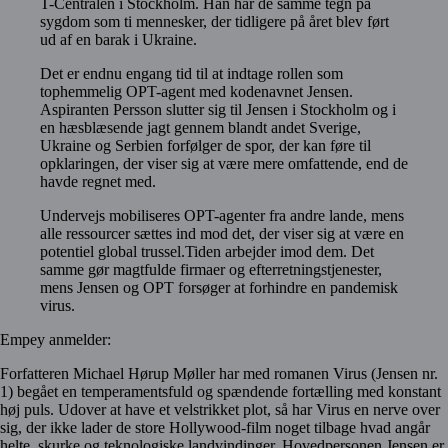
T-Centralen i Stockholm. Han har de samme tegn på
sygdom som ti mennesker, der tidligere på året blev ført
ud af en barak i Ukraine.
Det er endnu engang tid til at indtage rollen som
tophemmelig OPT-agent med kodenavne
t Jensen.
Aspiranten Persson slutter sig til Jensen i Stockholm og i
en hæsblæsende jagt gennem blandt andet Sverige,
Ukraine og Serbien forfølger de spor, der kan føre til
opklaringen, der viser sig at være mere omfattende, end de
havde regnet med.
Undervejs mobiliseres OPT-agenter fra andre lande, mens
alle ressourcer sættes ind mod det, der viser sig at være en
potentiel global trussel.Tiden arbejder imod dem. Det
samme gør magtfulde firmaer og efterretningstjenester,
mens Jensen og OPT forsøger at forhindre en pandemisk
virus.
Empey anmelder:
Forfatteren Michael Hørup Møller har med romanen Virus (Jensen nr.
1) begået en temperamentsfuld og spændende fortælling med konstant
høj puls. Udover at have et velstrikket plot, så har Virus en nerve over
sig, der ikke lader de store Hollywood-film noget tilbage hvad angår
helte, skurke og teknologiske landvindinger. Hovedpersonen Jensen er