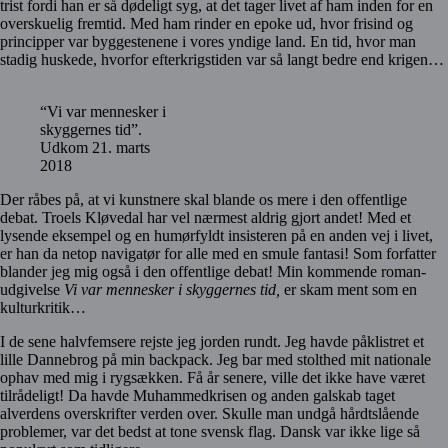
trist fordi han er så dødeligt syg, at det tager livet af ham inden for en
overskuelig fremtid. Med ham rinder en epoke ud, hvor frisind og
principper var byggestenene i vores yndige land. En tid, hvor man
stadig huskede, hvorfor efterkrigstiden var så langt bedre end krigen…
“Vi var mennesker i
skyggernes tid”.
Udkom 21. marts
2018
Der råbes på, at vi kunstnere skal blande os mere i den offentlige
debat. Troels Kløvedal har vel nærmest aldrig gjort andet! Med et
lysende eksempel og en humørfyldt insisteren på en anden vej i livet,
er han da netop navigatør for alle med en smule fantasi! Som forfatter
blander jeg mig også i den offentlige debat! Min kommende roman-
udgivelse
Vi var mennesker i skyggernes tid,
er skam ment som en
kulturkritik…
I de sene halvfemsere rejste jeg jorden rundt. Jeg havde påklistret et
lille Dannebrog på min backpack. Jeg bar med stolthed mit nationale
ophav med mig i rygsækken. Få år senere, ville det ikke have været
tilrådeligt! Da havde Muhammedkrisen og anden galskab taget
alverdens overskrifter verden over. Skulle man undgå hårdtslående
problemer, var det bedst at tone svensk flag. Dansk var ikke lige så