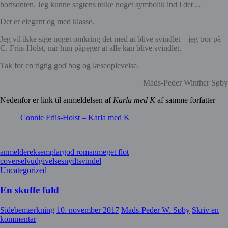
horisonten.
Jeg kunne sagtens tolke noget symbolik ind i det…
Det er elegant og med klasse.
Jeg vil ikke sige noget omkring det med at blive svindlet – jeg tror på
C. Friis-Holst, når hun påpeger at alle kan blive svindlet.
Tak for en rigtig god bog og læseoplevelse.
Mads-Peder Winther Søby
Nedenfor er link til anmeldelsen af
Karla med K
af samme forfatter
Connie Friis-Holst – Karla med K
anmeldereksemplar
god roman
meget flot
cover
selvudgivelse
snydt
svindel
Uncategorized
En skuffe fuld
Sidebemærkning
10. november 2017
Mads-Peder W. Søby
Skriv en
kommentar