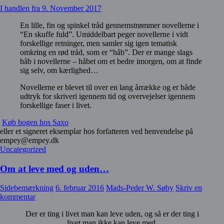
I handlen fra 9. November 2017
En lille, fin og spinkel tråd gennemstrømmer novellerne i
“En skuffe fuld”. Umiddelbart peger novellerne i vidt
forskellige retninger, men samler sig igen tematisk
omkring en rød tråd, som er “håb”. Der er mange slags
håb i novellerne – håbet om et bedre imorgen, om at finde
sig selv, om kærlighed…
Novellerne er blevet til over en lang årrække og er både
udtryk for skriveri igennem tid og overvejelser igennem
forskellige faser i livet.
Køb bogen hos Saxo
eller et signeret eksemplar hos forfatteren ved henvendelse på
empey@empey.dk
Uncategorized
Om at leve med og uden…
Sidebemærkning
6. februar 2016
Mads-Peder W. Søby
Skriv en
kommentar
Der er ting i livet man kan leve uden, og så er der ting i
livet man ikke kan leve med.