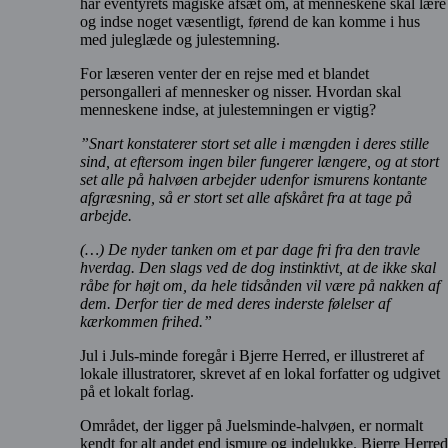
har eventyrets magiske afsæt om, at menneskene skal lære
og indse noget væsentligt, førend de kan komme i hus
med juleglæde og julestemning.
For læseren venter der en rejse med et blandet
persongalleri af mennesker og nisser. Hvordan skal
menneskene indse, at julestemningen er vigtig?
”Snart konstaterer stort set alle i mængden i deres stille
sind, at eftersom ingen biler fungerer længere, og at stort
set alle på halvøen arbejder udenfor ismurens kontante
afgræsning, så er stort set alle afskåret fra at tage på
arbejde.
(…) De nyder tanken om et par dage fri fra den travle
hverdag. Den slags ved de dog instinktivt, at de ikke skal
råbe for højt om, da hele tidsånden vil være på nakken af
dem. Derfor tier de med deres inderste følelser af
kærkommen frihed.”
Jul i Juls-minde foregår i Bjerre Herred, er illustreret af
lokale illustratorer, skrevet af en lokal forfatter og udgivet
på et lokalt forlag.
Området, der ligger på Juelsminde-halvøen, er normalt
kendt for alt andet end ismure og indelukke. Bjerre Herred