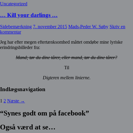
Uncategorized
… Kill your darlings …
Sidebemærkning
7. november 2015
Mads-Peder W. Søby
Skriv en
kommentar
Jeg har efter megen eftertænksomhed måttet omdøbe mine lyriske
erindringsbilleder fra:
Mand; tør du dine tårer, eller mand, tør du dine tårer?
Til
Digteren mellem linierne.
Indlægsnavigation
1
2
Næste →
“Synes godt om på facebook”
Også værd at se…