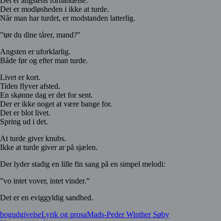
Det er angstens forbandelse.
Det er modløsheden i ikke at turde.
Når man har turdet, er modstanden latterlig.
”tør du dine tårer, mand?”
Angsten er uforklarlig.
Både før og efter man turde.
Livet er kort.
Tiden flyver afsted.
En skønne dag er det for sent.
Der er ikke noget at være bange for.
Det er blot livet.
Spring ud i det.
At turde giver knubs.
Ikke at turde giver ar på sjælen.
Der lyder stadig en lille fin sang på en simpel melodi:
”vo intet vover, intet vinder.”
Det er en eviggyldig sandhed.
bogudgivelse
Lyrik og prosa
Mads-Peder Winther Søby