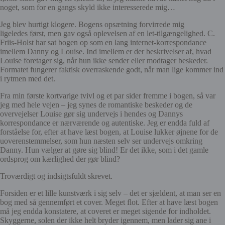
noget, som
for en gangs skyld
ikke interesserede mig…
Jeg blev hurtigt klogere. Bogens opsætning forvirrede mig
ligeledes
først
, men gav også oplevelsen af en let-tilgængelighed. C.
Friis-Holst har sat bogen op som en lang internet-korrespondance
imellem Danny og Louise. Ind imellem er der beskrivelser af, hvad
Louise foretager sig, når hun ikke sender eller modtager beskeder.
Formatet fungerer faktisk
overraskende godt
,
når man lige kommer ind
i rytmen med det
.
Fra min første kortvarige tvivl og et par sider fremme i bogen, så var
jeg med hele vejen – jeg synes de romantiske beskeder og de
overvejelser Louise gør sig undervejs i hendes og Dannys
korrespondance er nærværende og autentiske. Jeg er endda fuld af
forståelse for, efter at have læst bogen, at Louise lukker øjnene for de
uoverenstemmelser, som hun næsten selv ser undervejs omkring
Danny. Hun vælger at gøre sig blind! Er det ikke, som i det gamle
ordsprog om kærlighed der gør blind?
Troværdigt og indsigtsfuldt skrevet.
Forsiden er et lille kunstværk i sig selv – det er sjældent, at man ser en
bog med så gennemført et cover. Meget flot.
E
fter at have læst bogen
må jeg endda konstatere, at coveret er m
eget sigende for indholdet.
Skyggerne, solen der ikke helt bryder igennem, men lader sig ane i