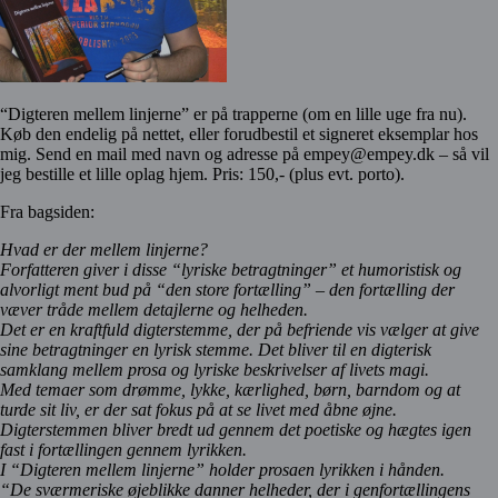
“Digteren mellem linjerne” er på trapperne (om en lille uge fra nu).
Køb den endelig på nettet, eller forudbestil et signeret eksemplar hos
mig. Send en mail med navn og adresse på empey@empey.dk – så vil
jeg bestille et lille oplag hjem. Pris: 150,- (plus evt. porto).
Fra bagsiden:
Hvad er der mellem linjerne?
Forfatteren giver i disse “lyriske betragtninger” et humoristisk og
alvorligt ment bud på “den store fortælling” – den fortælling der
væver tråde mellem detajlerne og helheden.
Det er en kraftfuld digterstemme, der på befriende vis vælger at give
sine betragtninger en lyrisk stemme. Det bliver til en digterisk
samklang mellem prosa og lyriske beskrivelser af livets magi.
Med temaer som drømme, lykke, kærlighed, børn, barndom og at
turde sit liv, er der sat fokus på at se livet med åbne øjne.
Digterstemmen bliver bredt ud gennem det poetiske og hægtes igen
fast i fortællingen gennem lyrikken.
I “Digteren mellem linjerne” holder prosaen lyrikken i hånden.
“De sværmeriske øjeblikke danner helheder, der i genfortællingens