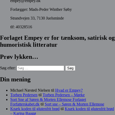
empey@empey.dk
Forlægger: Mads-Peder Winther Søby
Strandvejen 33, 7130 Juelsminde
tlf: 40328516
Forlaget Empey er for tænksom, satirisk og
humoristisk litteratur
Prøv lykken…
Søg efter:
Din mening
Michael Næsted Nielsen
til
Hvad er Empey?
Torben Pedersen
til
Torben Pedersen – Mørke
Sort Sne af Søren & Morten Ellemose Forlaget
Forfatterskabet.dk
til
Sort sne – Søren & Morten Ellemose
Knæk koden til glutenfrit brød
til
Knæk koden til glutenfrit brød
– Karina Baagø