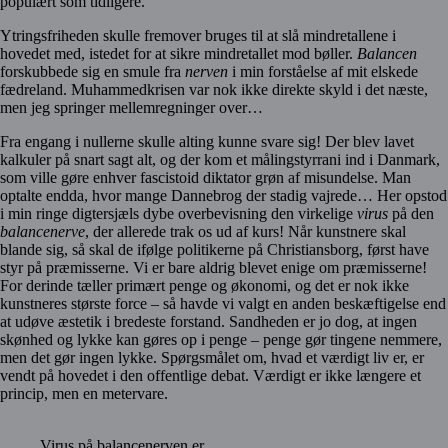
populært som tidligere.
Ytringsfriheden skulle fremover bruges til at slå mindretallene i
hovedet med, istedet for at sikre mindretallet mod bøller.
Balancen
forskubbede sig en smule fra
nerven
i min forståelse af mit elskede
fædreland. Muhammedkrisen var nok ikke direkte skyld i det næste,
men jeg springer mellemregninger over…
Fra engang i nullerne skulle alting kunne svare sig! Der blev lavet
kalkuler på snart sagt alt, og der kom et målingstyrrani ind i Danmark,
som ville gøre enhver fascistoid diktator grøn af misundelse. Man
optalte endda, hvor mange Dannebrog der stadig vajrede… Her opstod
i min ringe digtersjæls dybe overbevisning den virkelige
virus
på den
balancenerve
, der allerede trak os ud af kurs! Når kunstnere skal
blande sig, så skal de ifølge politikerne på Christiansborg, først have
styr på præmisserne. Vi er bare aldrig blevet enige om præmisserne!
For derinde tæller primært penge og økonomi, og det er nok ikke
kunstneres største force – så havde vi valgt en anden beskæftigelse end
at udøve æstetik i bredeste forstand. Sandheden er jo dog, at ingen
skønhed og lykke kan gøres op i penge – penge gør tingene nemmere,
men det gør ingen lykke. Spørgsmålet om, hvad et værdigt liv er, er
vendt på hovedet i den offentlige debat. Værdigt er ikke længere et
princip, men en metervare.
Virus på balancenerven er