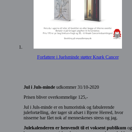
Forfattere i Juelsminde støtter Knæk Cancer
Jul i Juls-minde
udkommer 31/10-2020
Prisen bliver overkommelige 125,-
Jul i Juls-minde er en humoristisk og fabulerende
julefortælling, der tager sit afsæt i Bjerre Herred, hvor
nisserne har fået nok af menneskenes stress og jag.
Julekalenderen er henvendt til et voksent publikum
og