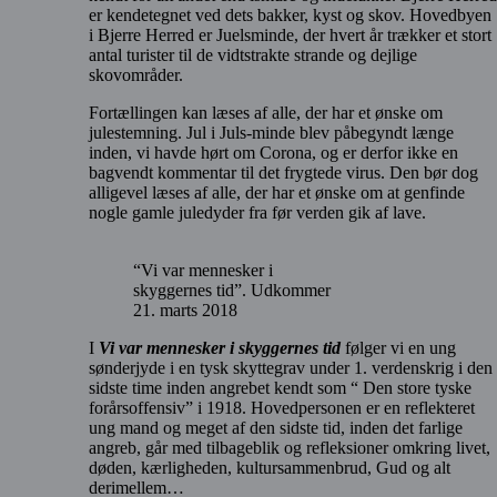
er kendetegnet ved dets bakker, kyst og skov. Hovedbyen
i Bjerre Herred er Juelsminde, der hvert år trækker et stort
antal turister til de vidtstrakte strande og dejlige
skovområder.
Fortællingen kan læses af alle, der har et ønske om
julestemning. Jul i Juls-minde blev påbegyndt længe
inden, vi havde hørt om Corona, og er derfor ikke en
bagvendt kommentar til det frygtede virus. Den bør dog
alligevel læses af alle, der har et ønske om at genfinde
nogle gamle juledyder fra før verden gik af lave.
“Vi var mennesker i
skyggernes tid”. Udkommer
21. marts 2018
I
Vi var mennesker i skyggernes tid
følger vi en ung
sønderjyde i en tysk skyttegrav under 1. verdenskrig i den
sidste time inden angrebet kendt som “ Den store tyske
forårsoffensiv” i 1918. Hovedpersonen er en reflekteret
ung mand og meget af den sidste tid, inden det farlige
angreb, går med tilbageblik og refleksioner omkring livet,
døden, kærligheden, kultursammenbrud, Gud og alt
derimellem…