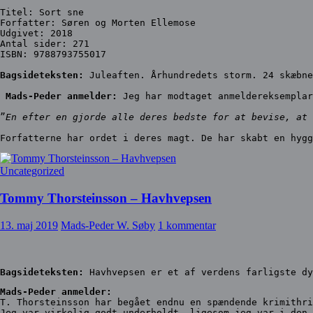
Titel: Sort sne
Forfatter: Søren og Morten Ellemose
Udgivet: 2018
Antal sider: 271
ISBN: 9788793755017
Bagsideteksten:
 Juleaften. Århundredets storm. 24 skæbne
Mads-Peder anmelder:
 Jeg har modtaget anmeldereksemplar
”
En efter en gjorde alle deres bedste for at bevise, at 
Forfatterne har ordet i deres magt. De har skabt en hygg
Uncategorized
Tommy Thorsteinsson – Havhvepsen
13. maj 2019
Mads-Peder W. Søby
1 kommentar
Bagsideteksten:
 Havhvepsen er et af verdens farligste dy
Mads-Peder anmelder:
T. Thorsteinsson har begået endnu en spændende krimithri
Jeg var virkelig godt underholdt, ligesom jeg var i den 