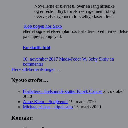
Novellerne er blevet til over en lang årrække
og er både udtryk for skriveri igennem tid og
overvejelser igennem forskellige faser i livet.
Køb bogen hos Saxo
eller et signeret eksemplar hos forfatteren ved henvendelse
på empey@empey.dk
En skuffe fuld
10. november 2017
Mads-Peder W. Søby
Skriv en
kommentar
Flere sidebemærkninger
→
Nyeste strofer…
Forfattere i Juelsminde støtter Knæk Cancer
23. oktober
2020
Anne Klein – Spejlvendt
19. marts 2020
Michael clasen – tripel salto
15. marts 2020
Kontakt: