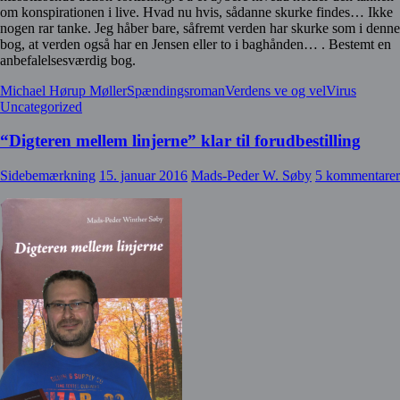
om konspirationen i live. Hvad nu hvis, sådanne skurke findes… Ikke
nogen rar tanke. Jeg håber bare, såfremt verden har skurke som i denne
bog, at verden også har en Jensen eller to i baghånden… . Bestemt en
anbefalelsesværdig bog.
Michael Hørup Møller
Spændingsroman
Verdens ve og vel
Virus
Uncategorized
“Digteren mellem linjerne” klar til forudbestilling
Sidebemærkning
15. januar 2016
Mads-Peder W. Søby
5 kommentarer