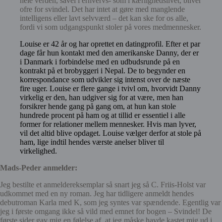
hele verden, såvel i erhvervs- som i kærlighedslivet, bliver
ofre for svindel. Det har intet at gøre med manglende
intelligens eller lavt selvværd – det kan ske for os alle,
fordi vi som udgangspunkt stoler på vores medmennesker.
Louise er 42 år og har oprettet en datingprofil. Efter et par
dage får hun kontakt med den amerikanske Danny, der er
i Danmark i forbindelse med en udbudsrunde på en
kontrakt på et brobyggeri i Nepal. De to begynder en
korrespondance som udvikler sig intenst over de næste
fire uger. Louise er flere gange i tvivl om, hvorvidt Danny
virkelig er den, han udgiver sig for at være, men han
forsikrer hende gang på gang om, at hun kan stole
hundrede procent på ham og at tillid er essentiel i alle
former for relationer mellem mennesker. Hvis man lyver,
vil det altid blive opdaget. Louise vælger derfor at stole på
ham, lige indtil hendes værste anelser bliver til
virkelighed.
Mads-Peder anmelder:
Jeg bestilte et anmeldereksemplar så snart jeg så C. Friis-Holst var
udkommet med en ny roman. Jeg har tidligere anmeldt hendes
debutroman Karla med K, som jeg syntes var spændende. Egentlig var
jeg i første omgang ikke så vild med emnet for bogen – Svindel! De
første sider gav mig en følelse af, at jeg måske havde kastet mig ud i