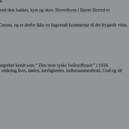
g.
 ved dets bakker, kyst og skov. Hovedbyen i Bjerre Herred er
Corona, og er derfor ikke en bagvendt kommentar til det frygtede virus.
 angrebet kendt som “ Den store tyske forårsoffensiv” i 1918.
ner omkring livet, døden, kærligheden, kultursammenbrud, Gud og alt