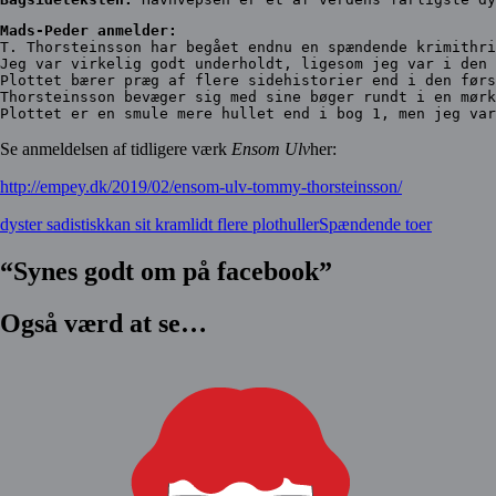
Mads-Peder anmelder:
T. Thorsteinsson har begået endnu en spændende krimithri
Jeg var virkelig godt underholdt, ligesom jeg var i den 
Plottet bærer præg af flere sidehistorier end i den førs
Thorsteinsson bevæger sig med sine bøger rundt i en mørk
Plottet er en smule mere hullet end i bog 1, men jeg var
Se anmeldelsen af tidligere værk
Ensom Ulv
her:
http://empey.dk/2019/02/ensom-ulv-tommy-thorsteinsson/
dyster sadistisk
kan sit kram
lidt flere plothuller
Spændende toer
“Synes godt om på facebook”
Også værd at se…