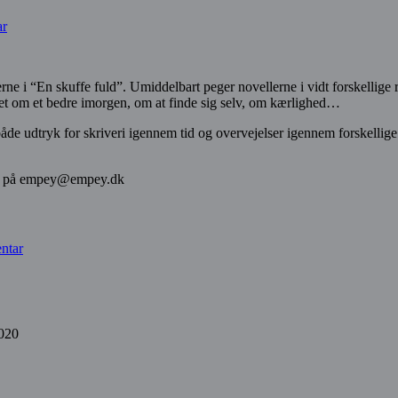
ar
rne i “En skuffe fuld”. Umiddelbart peger novellerne i vidt forskellige
bet om et bedre imorgen, om at finde sig selv, om kærlighed…
åde udtryk for skriveri igennem tid og overvejelser igennem forskellige f
else på empey@empey.dk
ntar
2020