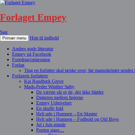
Forlaget Empey
Søg
Hop til indhold
Primær menu
Andres gode litteratur
Empey på Facebook
Foredrag/oplæsning
Forlag
Ting en forfatter skal tænke over; før manuskriptet sendes ti
Forlagets forfattere
Kai Randbæk Greve
Mads-Peder Winther Søby
De værste sår er de, der ikke bløder
Digteren mellem linjerne
Empey Udgivelser
En skuffe fuld
Helt ude i Hampen – En Skrøne
Helt ude i Hampen – Fodbold og Old Boys
Jul i Juls-minde
Poeten siger…