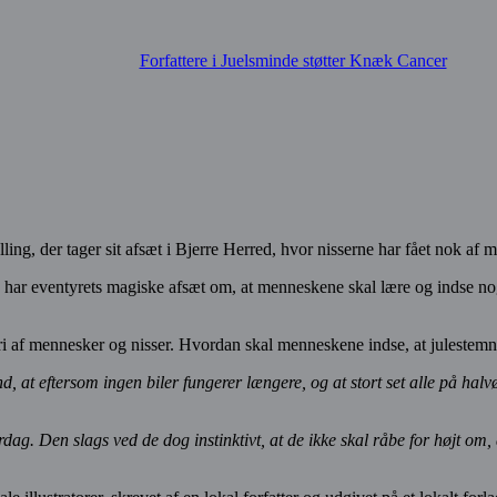
Forfattere i Juelsminde støtter Knæk Cancer
ling, der tager sit afsæt i Bjerre Herred, hvor nisserne har fået nok af 
har eventyrets magiske afsæt om, at menneskene skal lære og indse no
eri af mennesker og nisser. Hvordan skal menneskene indse, at julestemn
ind, at eftersom ingen biler fungerer længere, og at stort set alle på ha
dag. Den slags ved de dog instinktivt, at de ikke skal råbe for højt om