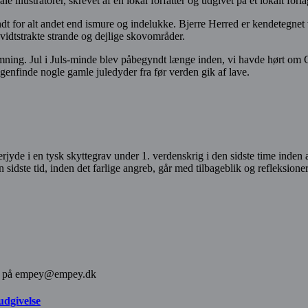
ale illustratorer, skrevet af en lokal forfatter og udgivet på et lokalt forla
dt for alt andet end ismure og indelukke. Bjerre Herred er kendetegnet
de vidtstrakte strande og dejlige skovområder.
emning. Jul i Juls-minde blev påbegyndt længe inden, vi havde hørt om 
 genfinde nogle gamle juledyder fra før verden gik af lave.
rjyde i en tysk skyttegrav under 1. verdenskrig i den sidste time inden
sidste tid, inden det farlige angreb, går med tilbageblik og refleksio
else på empey@empey.dk
udgivelse