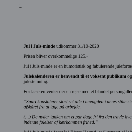
Jul i Juls-minde
udkommer 31/10-2020
Prisen bliver overkommelige 125,-
Jul i Juls-minde er en humoristisk og fabulerende julefortæl
Julekalenderen er henvendt til et voksent publikum
og 
julestemning.
For læseren venter der en rejse med et blandet persongall
”Snart konstaterer stort set alle i mængden i deres stille s
afskåret fra at tage på arbejde.
(…) De nyder tanken om et par dage fri fra den travle hver
inderste følelser af kærkommen frihed.”