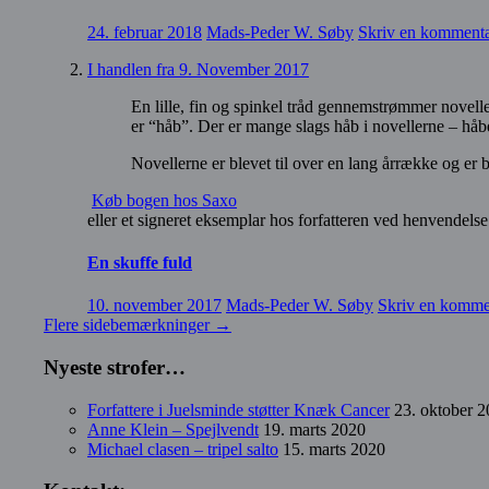
24. februar 2018
Mads-Peder W. Søby
Skriv en komment
I handlen fra 9. November 2017
En lille, fin og spinkel tråd gennemstrømmer novelle
er “håb”. Der er mange slags håb i novellerne – hå
Novellerne er blevet til over en lang årrække og er b
Køb bogen hos Saxo
eller et signeret eksemplar hos forfatteren ved henvend
En skuffe fuld
10. november 2017
Mads-Peder W. Søby
Skriv en komme
Flere sidebemærkninger
→
Nyeste strofer…
Forfattere i Juelsminde støtter Knæk Cancer
23. oktober 
Anne Klein – Spejlvendt
19. marts 2020
Michael clasen – tripel salto
15. marts 2020