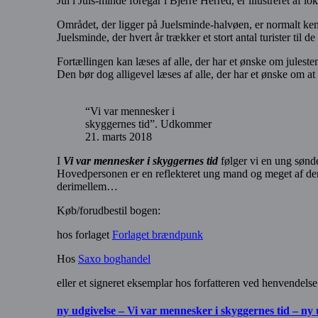
Jul i Juls-minde foregår i Bjerre Herred, er illustreret af lok
Området, der ligger på Juelsminde-halvøen, er normalt ken
Juelsminde, der hvert år trækker et stort antal turister til 
Fortællingen kan læses af alle, der har et ønske om julest
Den bør dog alligevel læses af alle, der har et ønske om at
“Vi var mennesker i
skyggernes tid”. Udkommer
21. marts 2018
I
Vi var mennesker i skyggernes tid
følger vi en ung sønde
Hovedpersonen er en reflekteret ung mand og meget af den 
derimellem…
Køb/forudbestil bogen:
hos forlaget
Forlaget brændpunk
Hos
Saxo boghandel
eller et signeret eksemplar hos forfatteren ved henvend
ny udgivelse – Vi var mennesker i skyggernes tid – ny 