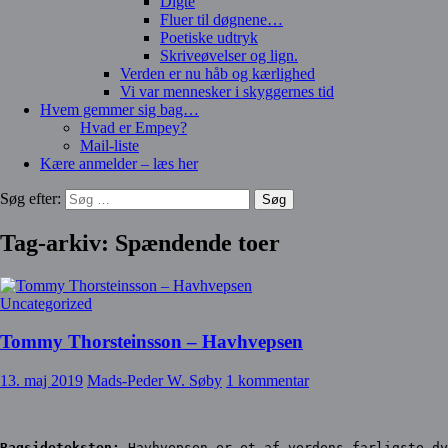
Digte
Fluer til døgnene…
Poetiske udtryk
Skriveøvelser og lign.
Verden er nu håb og kærlighed
Vi var mennesker i skyggernes tid
Hvem gemmer sig bag…
Hvad er Empey?
Mail-liste
Kære anmelder – læs her
Søg efter:
Tag-arkiv: Spændende toer
Uncategorized
Tommy Thorsteinsson – Havhvepsen
13. maj 2019
Mads-Peder W. Søby
1 kommentar
Bagsideteksten:
 Havhvepsen er et af verdens farligste dy