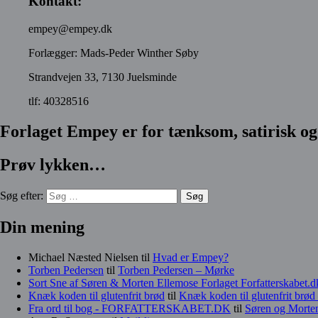
Kontakt:
empey@empey.dk
Forlægger: Mads-Peder Winther Søby
Strandvejen 33, 7130 Juelsminde
tlf: 40328516
Forlaget Empey er for tænksom, satirisk og 
Prøv lykken…
Søg efter:
Din mening
Michael Næsted Nielsen
til
Hvad er Empey?
Torben Pedersen
til
Torben Pedersen – Mørke
Sort Sne af Søren & Morten Ellemose Forlaget Forfatterskabet.d
Knæk koden til glutenfrit brød
til
Knæk koden til glutenfrit brø
Fra ord til bog - FORFATTERSKABET.DK
til
Søren og Morten 