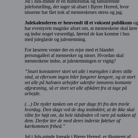
Jul i Juls-minde er en humoristisk og fabulerende
julefortælling, der tager sit afsæt i Bjerre Herred, hvor
nisserne har fået nok af menneskenes stress og jag.
Julekalenderen er henvendt til et voksent publikum
og
har eventyrets magiske afsæt om, at menneskene skal lære
og indse noget væsentligt, førend de kan komme i hus
med juleglæde og julestemning.
For læseren venter der en rejse med et blandet
persongalleri af mennesker og nisser. Hvordan skal
menneskene indse, at julestemningen er vigtig?
”Snart konstaterer stort set alle i mængden i deres stille
sind, at eftersom ingen biler fungerer længere, og at stort
set alle på halvøen arbejder udenfor ismurens kontante
afgræsning, så er stort set alle afskåret fra at tage på
arbejde.
(…) De nyder tanken om et par dage fri fra den travle
hverdag. Den slags ved de dog instinktivt, at de ikke skal
råbe for højt om, da hele tidsånden vil være på nakken af
dem. Derfor tier de med deres inderste følelser af
kærkommen frihed.”
Jul i Juls-minde foregår i Bjerre Herred, er illustreret af