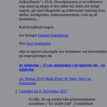
forårsoffensiv” i 1918. Hovedpersonen er en reflekteret
ung mand og meget af den sidste tid, inden det farlige
angreb, går med tilbageblik og refleksioner omkring livet,
døden, kærligheden, kultursammenbrud, Gud og alt
derimellem…
Køb/forudbestil bogen:
hos forlaget
Forlaget brændpunk
Hos
Saxo boghandel
eller et signeret eksemplar hos forfatteren ved henvendelse
på empey@empey.dk
ny udgivelse – Vi var mennesker i skyggernes tid – ny
udgivelse
24. februar 2018
Mads-Peder W. Søby
Skriv en
kommentar
I handlen fra 9. November 2017
En lille, fin og spinkel tråd gennemstrømmer
novellerne i “En skuffe fuld”. Umiddelbart