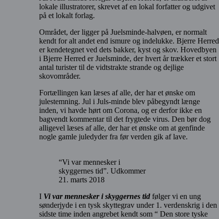
lokale illustratorer, skrevet af en lokal forfatter og udgivet
på et lokalt forlag.
Området, der ligger på Juelsminde-halvøen, er normalt
kendt for alt andet end ismure og indelukke. Bjerre Herred
er kendetegnet ved dets bakker, kyst og skov. Hovedbyen
i Bjerre Herred er Juelsminde, der hvert år trækker et stort
antal turister til de vidtstrakte strande og dejlige
skovområder.
Fortællingen kan læses af alle, der har et ønske om
julestemning. Jul i Juls-minde blev påbegyndt længe
inden, vi havde hørt om Corona, og er derfor ikke en
bagvendt kommentar til det frygtede virus. Den bør dog
alligevel læses af alle, der har et ønske om at genfinde
nogle gamle juledyder fra før verden gik af lave.
“Vi var mennesker i
skyggernes tid”. Udkommer
21. marts 2018
I
Vi var mennesker i skyggernes tid
følger vi en ung
sønderjyde i en tysk skyttegrav under 1. verdenskrig i den
sidste time inden angrebet kendt som “ Den store tyske