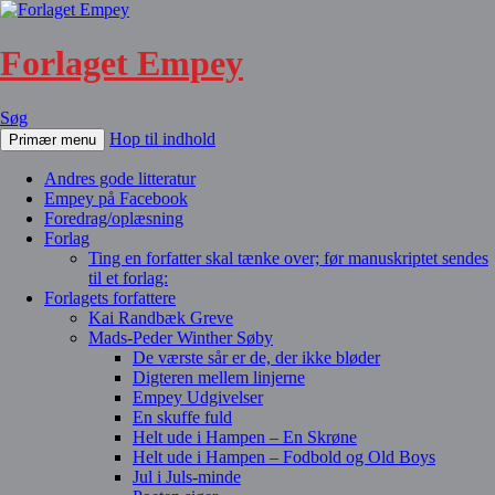
Forlaget Empey
Søg
Hop til indhold
Primær menu
Andres gode litteratur
Empey på Facebook
Foredrag/oplæsning
Forlag
Ting en forfatter skal tænke over; før manuskriptet sendes
til et forlag:
Forlagets forfattere
Kai Randbæk Greve
Mads-Peder Winther Søby
De værste sår er de, der ikke bløder
Digteren mellem linjerne
Empey Udgivelser
En skuffe fuld
Helt ude i Hampen – En Skrøne
Helt ude i Hampen – Fodbold og Old Boys
Jul i Juls-minde