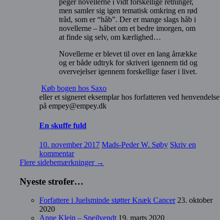
peger novellerne i vidt forskellige retninger,
men samler sig igen tematisk omkring en rød
tråd, som er “håb”. Der er mange slags håb i
novellerne – håbet om et bedre imorgen, om
at finde sig selv, om kærlighed…
Novellerne er blevet til over en lang årrække
og er både udtryk for skriveri igennem tid og
overvejelser igennem forskellige faser i livet.
Køb bogen hos Saxo
eller et signeret eksemplar hos forfatteren ved henvendelse
på empey@empey.dk
En skuffe fuld
10. november 2017
Mads-Peder W. Søby
Skriv en
kommentar
Flere sidebemærkninger
→
Nyeste strofer…
Forfattere i Juelsminde støtter Knæk Cancer
23. oktober
2020
Anne Klein – Spejlvendt
19. marts 2020