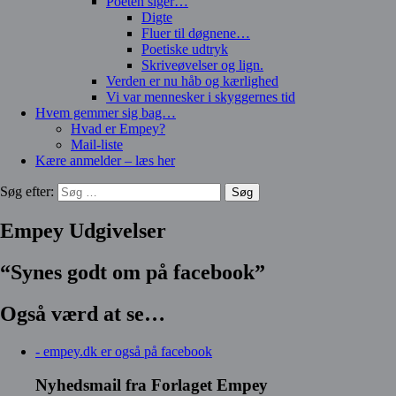
Poeten siger…
Digte
Fluer til døgnene…
Poetiske udtryk
Skriveøvelser og lign.
Verden er nu håb og kærlighed
Vi var mennesker i skyggernes tid
Hvem gemmer sig bag…
Hvad er Empey?
Mail-liste
Kære anmelder – læs her
Søg efter:
Empey Udgivelser
“Synes godt om på facebook”
Også værd at se…
- empey.dk er også på facebook
Nyhedsmail fra Forlaget Empey