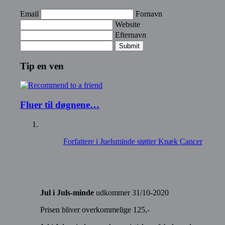
Email
Fornavn
Website
Efternavn
Submit
Tip en ven
Fluer til døgnene…
Forfattere i Juelsminde støtter Knæk Cancer
Jul i Juls-minde
udkommer 31/10-2020
Prisen bliver overkommelige 125,-