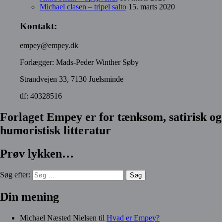
Michael clasen – tripel salto
15. marts 2020
Kontakt:
empey@empey.dk
Forlægger: Mads-Peder Winther Søby
Strandvejen 33, 7130 Juelsminde
tlf: 40328516
Forlaget Empey er for tænksom, satirisk og
humoristisk litteratur
Prøv lykken…
Søg efter:
Din mening
Michael Næsted Nielsen
til
Hvad er Empey?