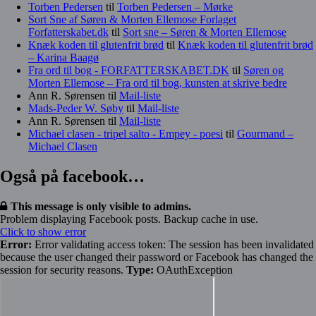
Torben Pedersen
til
Torben Pedersen – Mørke
Sort Sne af Søren & Morten Ellemose Forlaget
Forfatterskabet.dk
til
Sort sne – Søren & Morten Ellemose
Knæk koden til glutenfrit brød
til
Knæk koden til glutenfrit brød
– Karina Baagø
Fra ord til bog - FORFATTERSKABET.DK
til
Søren og
Morten Ellemose – Fra ord til bog, kunsten at skrive bedre
Ann R. Sørensen
til
Mail-liste
Mads-Peder W. Søby
til
Mail-liste
Ann R. Sørensen
til
Mail-liste
Michael clasen - tripel salto - Empey - poesi
til
Gourmand –
Michael Clasen
Også på facebook…
This message is only visible to admins.
Problem displaying Facebook posts. Backup cache in use.
Click to show error
Error:
Error validating access token: The session has been invalidated
because the user changed their password or Facebook has changed the
session for security reasons.
Type:
OAuthException