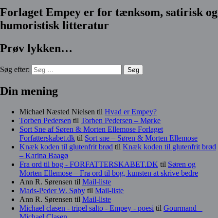
Forlaget Empey er for tænksom, satirisk og
humoristisk litteratur
Prøv lykken…
Søg efter:
Din mening
Michael Næsted Nielsen
til
Hvad er Empey?
Torben Pedersen
til
Torben Pedersen – Mørke
Sort Sne af Søren & Morten Ellemose Forlaget
Forfatterskabet.dk
til
Sort sne – Søren & Morten Ellemose
Knæk koden til glutenfrit brød
til
Knæk koden til glutenfrit brød
– Karina Baagø
Fra ord til bog - FORFATTERSKABET.DK
til
Søren og
Morten Ellemose – Fra ord til bog, kunsten at skrive bedre
Ann R. Sørensen
til
Mail-liste
Mads-Peder W. Søby
til
Mail-liste
Ann R. Sørensen
til
Mail-liste
Michael clasen - tripel salto - Empey - poesi
til
Gourmand –
Michael Clasen