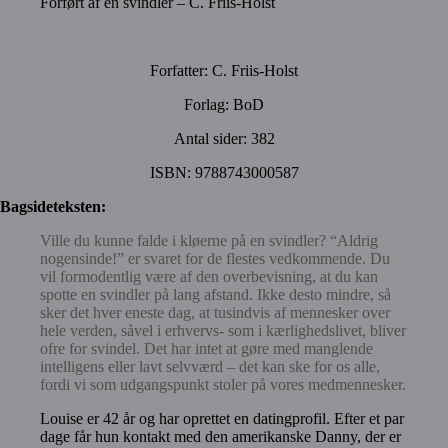
Forført af en svindler – C. Friis-Holst
Forfatter: C. Friis-Holst
Forlag: BoD
Antal sider: 382
ISBN: 9788743000587
Bagsideteksten:
Ville du kunne falde i kløerne på en svindler? “Aldrig
nogensinde!” er svaret for de flestes vedkommende. Du
vil formodentlig være af den overbevisning, at du kan
spotte en svindler på lang afstand. Ikke desto mindre, så
sker det hver eneste dag, at tusindvis af mennesker over
hele verden, såvel i erhvervs- som i kærlighedslivet, bliver
ofre for svindel. Det har intet at gøre med manglende
intelligens eller lavt selvværd – det kan ske for os alle,
fordi vi som udgangspunkt stoler på vores medmennesker.
Louise er 42 år og har oprettet en datingprofil. Efter et par
dage får hun kontakt med den amerikanske Danny, der er