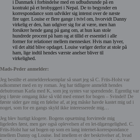
i Danmark i forbindelse med en udbudsrunde på en
kontrakt på et brobyggeri i Nepal. De to begynder en
korrespondance som udvikler sig intenst over de næste
fire uger. Louise er flere gange i tvivl om, hvorvidt Danny
virkelig er den, han udgiver sig for at være, men han
forsikrer hende gang på gang om, at hun kan stole
hundrede procent på ham og at tillid er essentiel i alle
former for relationer mellem mennesker. Hvis man lyver,
vil det altid blive opdaget. Louise vælger derfor at stole på
ham, lige indtil hendes værste anelser bliver til
virkelighed.
Mads-Peder anmelder:
Jeg bestilte et anmeldereksemplar så snart jeg så C. Friis-Holst var
udkommet med en ny roman. Jeg har tidligere anmeldt hendes
debutroman Karla med K, som jeg syntes var spændende. Egentlig var
jeg i første omgang ikke så vild med emnet for bogen – Svindel! De
første sider gav mig en følelse af, at jeg måske havde kastet mig ud i
noget, som
for en gangs skyld
ikke interesserede mig…
Jeg blev hurtigt klogere. Bogens opsætning forvirrede mig
ligeledes
først
, men gav også oplevelsen af en let-tilgængelighed. C.
Friis-Holst har sat bogen op som en lang internet-korrespondance
imellem Danny og Louise. Ind imellem er der beskrivelser af, hvad