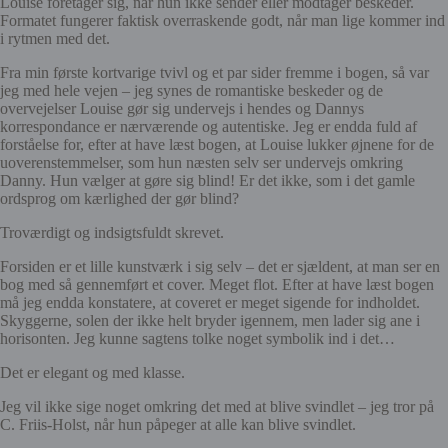
Louise foretager sig, når hun ikke sender eller modtager beskeder.
Formatet fungerer faktisk
overraskende godt
,
når man lige kommer ind
i rytmen med det
.
Fra min første kortvarige tvivl og et par sider fremme i bogen, så var
jeg med hele vejen – jeg synes de romantiske beskeder og de
overvejelser Louise gør sig undervejs i hendes og Dannys
korrespondance er nærværende og autentiske. Jeg er endda fuld af
forståelse for, efter at have læst bogen, at Louise lukker øjnene for de
uoverenstemmelser, som hun næsten selv ser undervejs omkring
Danny. Hun vælger at gøre sig blind! Er det ikke, som i det gamle
ordsprog om kærlighed der gør blind?
Troværdigt og indsigtsfuldt skrevet.
Forsiden er et lille kunstværk i sig selv – det er sjældent, at man ser en
bog med så gennemført et cover. Meget flot.
E
fter at have læst bogen
må jeg endda konstatere, at coveret er m
eget sigende for indholdet.
Skyggerne, solen der ikke helt bryder igennem, men lader sig ane i
horisonten.
Jeg kunne sagtens tolke noget symbolik ind i det…
Det er elegant og med klasse.
Jeg vil ikke sige noget omkring det med at blive svindlet – jeg tror på
C. Friis-Holst, når hun påpeger at alle kan blive svindlet.