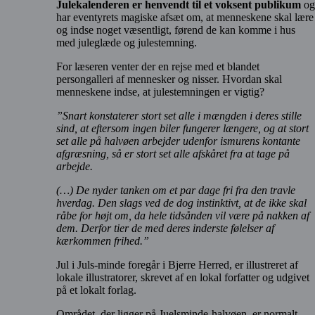
Julekalenderen er henvendt til et voksent publikum
og
har eventyrets magiske afsæt om, at menneskene skal lære
og indse noget væsentligt, førend de kan komme i hus
med juleglæde og julestemning.
For læseren venter der en rejse med et blandet
persongalleri af mennesker og nisser. Hvordan skal
menneskene indse, at julestemningen er vigtig?
”Snart konstaterer stort set alle i mængden i deres stille
sind, at eftersom ingen biler fungerer længere, og at stort
set alle på halvøen arbejder udenfor ismurens kontante
afgræsning, så er stort set alle afskåret fra at tage på
arbejde.
(…) De nyder tanken om et par dage fri fra den travle
hverdag. Den slags ved de dog instinktivt, at de ikke skal
råbe for højt om, da hele tidsånden vil være på nakken af
dem. Derfor tier de med deres inderste følelser af
kærkommen frihed.”
Jul i Juls-minde foregår i Bjerre Herred, er illustreret af
lokale illustratorer, skrevet af en lokal forfatter og udgivet
på et lokalt forlag.
Området, der ligger på Juelsminde-halvøen, er normalt