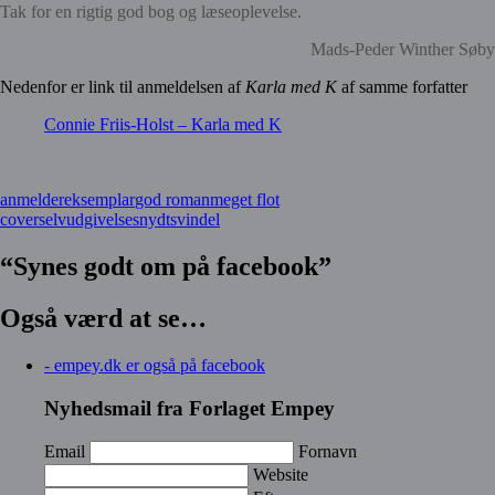
Tak for en rigtig god bog og læseoplevelse.
Mads-Peder Winther Søby
Nedenfor er link til anmeldelsen af
Karla med K
af samme forfatter
Connie Friis-Holst – Karla med K
anmeldereksemplar
god roman
meget flot
cover
selvudgivelse
snydt
svindel
“Synes godt om på facebook”
Også værd at se…
- empey.dk er også på facebook
Nyhedsmail fra Forlaget Empey
Email
Fornavn
Website