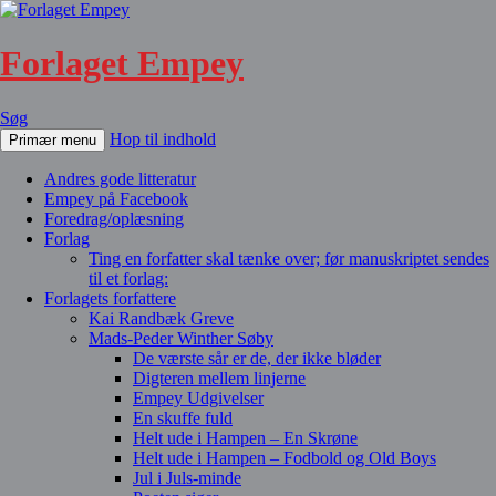
Forlaget Empey
Søg
Hop til indhold
Primær menu
Andres gode litteratur
Empey på Facebook
Foredrag/oplæsning
Forlag
Ting en forfatter skal tænke over; før manuskriptet sendes
til et forlag:
Forlagets forfattere
Kai Randbæk Greve
Mads-Peder Winther Søby
De værste sår er de, der ikke bløder
Digteren mellem linjerne
Empey Udgivelser
En skuffe fuld
Helt ude i Hampen – En Skrøne
Helt ude i Hampen – Fodbold og Old Boys
Jul i Juls-minde