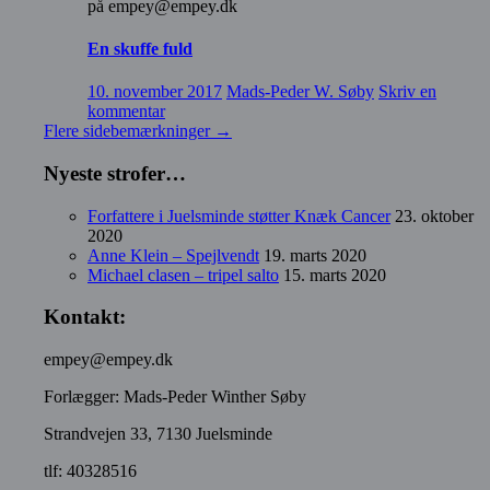
på empey@empey.dk
En skuffe fuld
10. november 2017
Mads-Peder W. Søby
Skriv en
kommentar
Flere sidebemærkninger
→
Nyeste strofer…
Forfattere i Juelsminde støtter Knæk Cancer
23. oktober
2020
Anne Klein – Spejlvendt
19. marts 2020
Michael clasen – tripel salto
15. marts 2020
Kontakt:
empey@empey.dk
Forlægger: Mads-Peder Winther Søby
Strandvejen 33, 7130 Juelsminde
tlf: 40328516