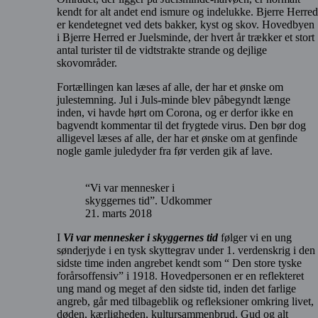
kendt for alt andet end ismure og indelukke. Bjerre Herred
er kendetegnet ved dets bakker, kyst og skov. Hovedbyen
i Bjerre Herred er Juelsminde, der hvert år trækker et stort
antal turister til de vidtstrakte strande og dejlige
skovområder.
Fortællingen kan læses af alle, der har et ønske om
julestemning. Jul i Juls-minde blev påbegyndt længe
inden, vi havde hørt om Corona, og er derfor ikke en
bagvendt kommentar til det frygtede virus. Den bør dog
alligevel læses af alle, der har et ønske om at genfinde
nogle gamle juledyder fra før verden gik af lave.
“Vi var mennesker i
skyggernes tid”. Udkommer
21. marts 2018
I
Vi var mennesker i skyggernes tid
følger vi en ung
sønderjyde i en tysk skyttegrav under 1. verdenskrig i den
sidste time inden angrebet kendt som “ Den store tyske
forårsoffensiv” i 1918. Hovedpersonen er en reflekteret
ung mand og meget af den sidste tid, inden det farlige
angreb, går med tilbageblik og refleksioner omkring livet,
døden, kærligheden, kultursammenbrud, Gud og alt