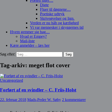
Poeten siger…
Digte
Fluer til døgnene…
Poetiske udtryk
Skriveøvelser og lign.
Verden er nu håb og kærlighed
Vi var mennesker i skyggernes tid
Hvem gemmer sig bag…
Hvad er Empey?
Mail-liste
Kære anmelder – læs her
Søg efter:
Tag-arkiv: meget flot cover
Uncategorized
Forført af en svindler – C. Friis-Holst
22. februar 2018
Mads-Peder W. Søby
2 kommentarer