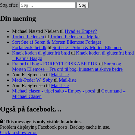
Søg efter:
Din mening
Michael Næsted Nielsen
til
Hvad er Empey?
Torben Pedersen
til
Torben Pedersen – Mørke
Sort Sne af Søren & Morten Ellemose Forlaget
Forfatterskabet.dk
til
Sort sne – Søren & Morten Ellemose
Knæk koden til glutenfrit brød
til
Knæk koden til glutenfrit brød
– Karina Baagø
Fra ord til bog - FORFATTERSKABET.DK
til
Søren og
Morten Ellemose – Fra ord til bog, kunsten at skrive bedre
Ann R. Sørensen
til
Mail-liste
Mads-Peder W. Søby
til
Mail-liste
Ann R. Sørensen
til
Mail-liste
Michael clasen - tripel salto - Empey - poesi
til
Gourmand –
Michael Clasen
Også på facebook…
This message is only visible to admins.
Problem displaying Facebook posts. Backup cache in use.
Click to show error