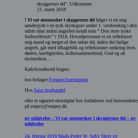
skyggernes tid”. Udkommer
21. marts 2018
I
Vi var mennesker i skyggernes tid
følger vi en ung
sønderjyde i en tysk skyttegrav under 1. verdenskrig i den
sidste time inden angrebet kendt som “ Den store tyske
forårsoffensiv” i 1918. Hovedpersonen er en reflekteret
ung mand og meget af den sidste tid, inden det farlige
angreb, går med tilbageblik og refleksioner omkring livet,
døden, kærligheden, kultursammenbrud, Gud og alt
derimellem…
Køb/forudbestil bogen:
hos forlaget
Forlaget brændpunk
Hos
Saxo boghandel
eller et signeret eksemplar hos forfatteren ved henvendelse
på empey@empey.dk
ny udgivelse – Vi var mennesker i skyggernes tid – ny
udgivelse
24. februar 2018
Mads-Peder W. Søby
Skriv en