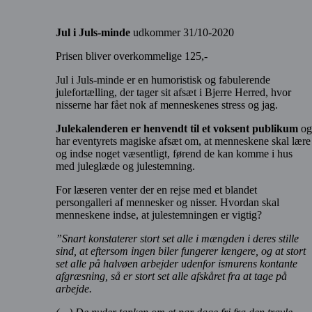
Jul i Juls-minde
udkommer 31/10-2020
Prisen bliver overkommelige 125,-
Jul i Juls-minde er en humoristisk og fabulerende
julefortælling, der tager sit afsæt i Bjerre Herred, hvor
nisserne har fået nok af menneskenes stress og jag.
Julekalenderen er henvendt til et voksent publikum
og
har eventyrets magiske afsæt om, at menneskene skal lære
og indse noget væsentligt, førend de kan komme i hus
med juleglæde og julestemning.
For læseren venter der en rejse med et blandet
persongalleri af mennesker og nisser. Hvordan skal
menneskene indse, at julestemningen er vigtig?
”Snart konstaterer stort set alle i mængden i deres stille
sind, at eftersom ingen biler fungerer længere, og at stort
set alle på halvøen arbejder udenfor ismurens kontante
afgræsning, så er stort set alle afskåret fra at tage på
arbejde.