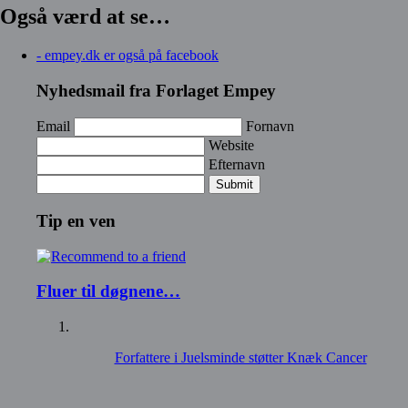
Også værd at se…
- empey.dk er også på facebook
Nyhedsmail fra Forlaget Empey
Email
Fornavn
Website
Efternavn
Submit
Tip en ven
Fluer til døgnene…
Forfattere i Juelsminde støtter Knæk Cancer