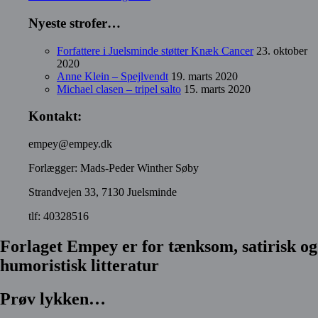
Nyeste strofer…
Forfattere i Juelsminde støtter Knæk Cancer
23. oktober
2020
Anne Klein – Spejlvendt
19. marts 2020
Michael clasen – tripel salto
15. marts 2020
Kontakt:
empey@empey.dk
Forlægger: Mads-Peder Winther Søby
Strandvejen 33, 7130 Juelsminde
tlf: 40328516
Forlaget Empey er for tænksom, satirisk og
humoristisk litteratur
Prøv lykken…