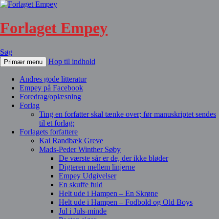
Forlaget Empey
Søg
Hop til indhold
Primær menu
Andres gode litteratur
Empey på Facebook
Foredrag/oplæsning
Forlag
Ting en forfatter skal tænke over; før manuskriptet sendes
til et forlag:
Forlagets forfattere
Kai Randbæk Greve
Mads-Peder Winther Søby
De værste sår er de, der ikke bløder
Digteren mellem linjerne
Empey Udgivelser
En skuffe fuld
Helt ude i Hampen – En Skrøne
Helt ude i Hampen – Fodbold og Old Boys
Jul i Juls-minde