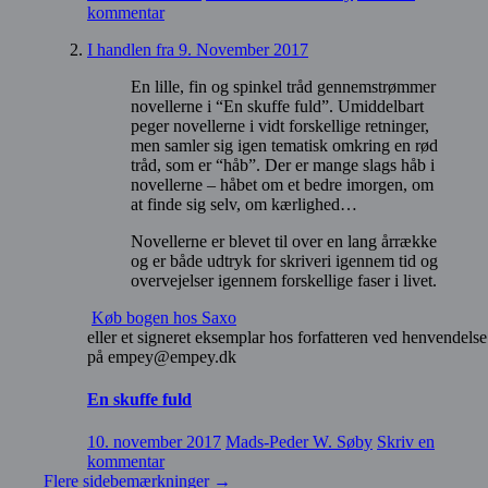
kommentar
I handlen fra 9. November 2017
En lille, fin og spinkel tråd gennemstrømmer
novellerne i “En skuffe fuld”. Umiddelbart
peger novellerne i vidt forskellige retninger,
men samler sig igen tematisk omkring en rød
tråd, som er “håb”. Der er mange slags håb i
novellerne – håbet om et bedre imorgen, om
at finde sig selv, om kærlighed…
Novellerne er blevet til over en lang årrække
og er både udtryk for skriveri igennem tid og
overvejelser igennem forskellige faser i livet.
Køb bogen hos Saxo
eller et signeret eksemplar hos forfatteren ved henvendelse
på empey@empey.dk
En skuffe fuld
10. november 2017
Mads-Peder W. Søby
Skriv en
kommentar
Flere sidebemærkninger
→