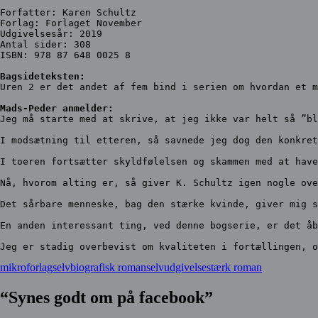
Forfatter: Karen Schultz
Forlag: Forlaget November
Udgivelsesår: 2019
Antal sider: 308
ISBN: 978 87 648 0025 8
Bagsideteksten:
Uren 2 er det andet af fem bind i serien om hvordan et m
Mads-Peder anmelder:
Jeg må starte med at skrive, at jeg ikke var helt så ”bl
I modsætning til etteren, så savnede jeg dog den konkret
I toeren fortsætter skyldfølelsen og skammen med at have
Nå, hvorom alting er, så giver K. Schultz igen nogle ove
Det sårbare menneske, bag den stærke kvinde, giver mig s
En anden interessant ting, ved denne bogserie, er det å
Jeg er stadig overbevist om kvaliteten i fortællingen, o
mikroforlag
selvbiografisk roman
selvudgivelse
stærk roman
“Synes godt om på facebook”