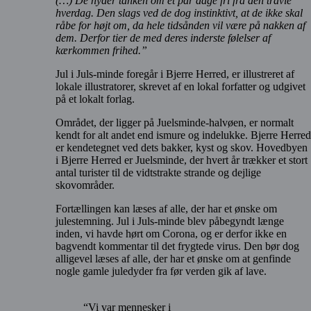
(…) De nyder tanken om et par dage fri fra den travle
hverdag. Den slags ved de dog instinktivt, at de ikke skal
råbe for højt om, da hele tidsånden vil være på nakken af
dem. Derfor tier de med deres inderste følelser af
kærkommen frihed.”
Jul i Juls-minde foregår i Bjerre Herred, er illustreret af
lokale illustratorer, skrevet af en lokal forfatter og udgivet
på et lokalt forlag.
Området, der ligger på Juelsminde-halvøen, er normalt
kendt for alt andet end ismure og indelukke. Bjerre Herred
er kendetegnet ved dets bakker, kyst og skov. Hovedbyen
i Bjerre Herred er Juelsminde, der hvert år trækker et stort
antal turister til de vidtstrakte strande og dejlige
skovområder.
Fortællingen kan læses af alle, der har et ønske om
julestemning. Jul i Juls-minde blev påbegyndt længe
inden, vi havde hørt om Corona, og er derfor ikke en
bagvendt kommentar til det frygtede virus. Den bør dog
alligevel læses af alle, der har et ønske om at genfinde
nogle gamle juledyder fra før verden gik af lave.
“Vi var mennesker i