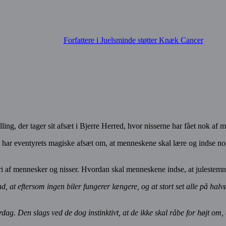
Forfattere i Juelsminde støtter Knæk Cancer
ling, der tager sit afsæt i Bjerre Herred, hvor nisserne har fået nok af 
har eventyrets magiske afsæt om, at menneskene skal lære og indse no
eri af mennesker og nisser. Hvordan skal menneskene indse, at julestemn
ind, at eftersom ingen biler fungerer længere, og at stort set alle på ha
dag. Den slags ved de dog instinktivt, at de ikke skal råbe for højt om