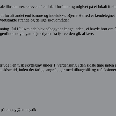
ale illustratorer, skrevet af en lokal forfatter og udgivet på et lokalt forla
dt for alt andet end ismure og indelukke. Bjerre Herred er kendetegnet
de vidtstrakte strande og dejlige skovområder.
emning. Jul i Juls-minde blev påbegyndt længe inden, vi havde hørt om 
 genfinde nogle gamle juledyder fra før verden gik af lave.
rjyde i en tysk skyttegrav under 1. verdenskrig i den sidste time inden
sidste tid, inden det farlige angreb, går med tilbageblik og refleksio
else på empey@empey.dk