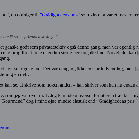
nd”, en opfølger til
”Grådighedens pris”
som virkelig var et mestervæ
re til rette i privatdetektivfaget.”
et ganske godt som privatdetektiv også denne gang, men var egentlig ne
ng brug for at rulle et endnu større persongalleri ud. Nuvel, det kan j
 gang.
tet lige vel rigeligt ud. Det var dengang ikke en stor indvending, men je
rede mig en del…
 jeg kan se, at skrive som nogen anden – han skriver som han nu engang
kke, som jeg var over nr. 1. Jeg kan lide universet forfatteren trækker 
år ”Gourmand” dog i mine øjne mindre elastisk end ”Grådighedens pris”. 
stemme