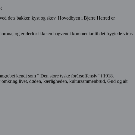
g.
 ved dets bakker, kyst og skov. Hovedbyen i Bjerre Herred er
Corona, og er derfor ikke en bagvendt kommentar til det frygtede virus.
 angrebet kendt som “ Den store tyske forårsoffensiv” i 1918.
ner omkring livet, døden, kærligheden, kultursammenbrud, Gud og alt