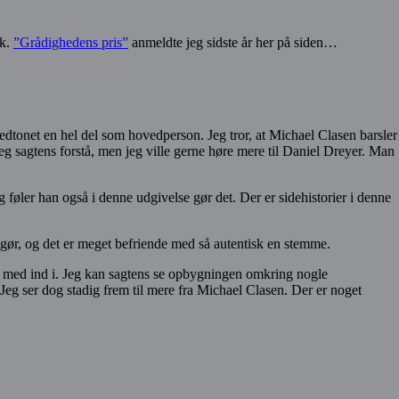
rk.
”Grådighedens pris”
anmeldte jeg sidste år her på siden…
dtonet en hel del som hovedperson. Jeg tror, at Michael Clasen barsler
eg sagtens forstå, men jeg ville gerne høre mere til Daniel Dreyer. Man
g føler han også i denne udgivelse gør det. Der er sidehistorier i denne
 gør, og det er meget befriende med så autentisk en stemme.
mig med ind i. Jeg kan sagtens se opbygningen omkring nogle
Jeg ser dog stadig frem til mere fra Michael Clasen. Der er noget