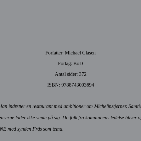
Forfatter: Michael Clasen
Forlag: BoD
Antal sider: 372
ISBN: 9788743003694
ndretter en restaurant med ambitioner om Michelinstjerner. Samtidig 
kvenserne lader ikke vente på sig. Da folk fra kommunens ledelse blive
E med synden Frås som tema.