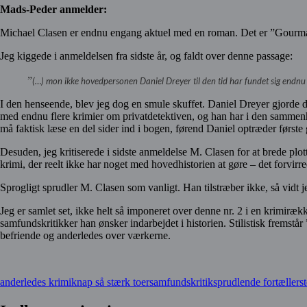
Mads-Peder anmelder:
Michael Clasen er endnu engang aktuel med en roman. Det er ”Gourma
Jeg kiggede i anmeldelsen fra sidste år, og faldt over denne passage:
”
(…) mon ikke hovedpersonen Daniel Dreyer til den tid har fundet sig endnu me
I den henseende, blev jeg dog en smule skuffet. Daniel Dreyer gjorde d
med endnu flere krimier om privatdetektiven, og han har i den sammenhæ
må faktisk læse en del sider ind i bogen, førend Daniel optræder første
Desuden, jeg kritiserede i sidste anmeldelse M. Clasen for at brede plot
krimi, der reelt ikke har noget med hovedhistorien at gøre – det forvir
Sprogligt sprudler M. Clasen som vanligt. Han tilstræber ikke, så vidt
Jeg er samlet set, ikke helt så imponeret over denne nr. 2 i en krimiræ
samfundskritikker han ønsker indarbejdet i historien. Stilistisk fremst
befriende og anderledes over værkerne.
anderledes krimi
knap så stærk toer
samfundskritik
sprudlende fortæller