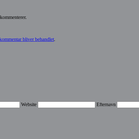
 kommenterer.
kommentar bliver behandlet
.
Website
Efternavn