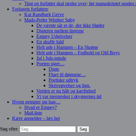
Ting en forfatter skal tænke over; før manuskriptet sendes ti
Forlagets forfattere
Kai Randbæk Greve
Mads-Peder Winther Søby
De værste sår er de, der ikke bløder
Digteren mellem linjerne
Empey Udgivelser
En skuffe fuld
Helt ude i Hampen – En Skrøne
Helt ude i Hampen – Fodbold og Old Boys
Jul i Juls-minde
Poeten siger…
Digte
Fluer til døgnene…
Poetiske udtryk
Skriveøvelser og lign.
Verden er nu håb og kærlighed
Vi var mennesker i skyggernes tid
Hvem gemmer sig bag…
Hvad er Empey?
Mail-liste
Kære anmelder – læs her
Søg efter: