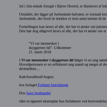
Jul i Juls-minde foregår i Bjerre Herred, er illustreret af lok
Området, der ligger på Juelsminde-halvøen, er normalt ken
Juelsminde, der hvert år trækker et stort antal turister til 
Fortællingen kan læses af alle, der har et ønske om julest
Den bør dog alligevel læses af alle, der har et ønske om at
“Vi var mennesker i
skyggernes tid”. Udkommer
21. marts 2018
I
Vi var mennesker i skyggernes tid
følger vi en ung sønde
Hovedpersonen er en reflekteret ung mand og meget af den 
derimellem…
Køb/forudbestil bogen:
hos forlaget
Forlaget brændpunk
Hos
Saxo boghandel
eller et signeret eksemplar hos forfatteren ved henvend