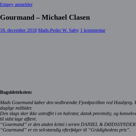
Empey anmelder
Gourmand – Michael Clasen
18. december 2018
Mads-Peder W. Søby
1 kommentar
Bagsideteksten:
Mads Gourmand køber den nedbrændte Fjordpavillon ved Haubjerg. Han i
daglige måltider.
Den slags sker ikke ustraffet i en halvstor, dansk provinsby, og konse
til sidst tage affære.
“Gourmand” er den anden krimi i serien DANIEL & DØDSSYNDERN
“Gourmand” er en selvstændig efterfølger til “Grådighedens pris”.