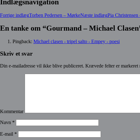
Indlægsnavigation
Forrige indlæg
Torben Pedersen – Mørke
Næste indlæg
Pia Christensen
En tanke om “Gourmand – Michael Clasen
Pingback:
Michael clasen - tripel salto - Empey - poesi
Skriv et svar
Din e-mailadresse vil ikke blive publiceret.
Krævede felter er markere
Kommentar
Navn
*
E-mail
*