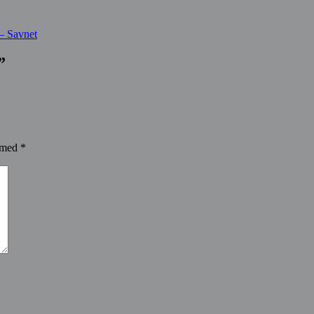
 – Savnet
”
t med
*