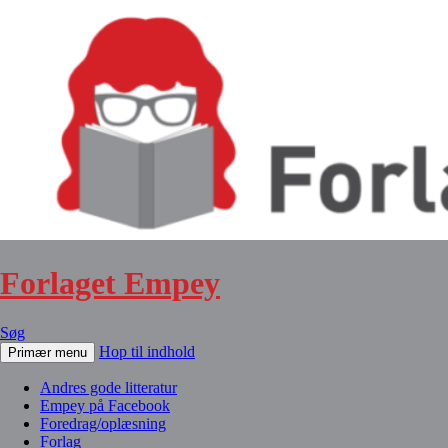
Forlaget Empey
Søg
Hop til indhold
Primær menu
Andres gode litteratur
Empey på Facebook
Foredrag/oplæsning
Forlag