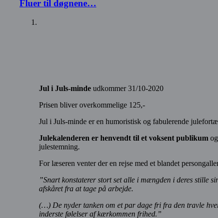
Fluer til døgnene…
Jul i Juls-minde
udkommer 31/10-2020
Prisen bliver overkommelige 125,-
Jul i Juls-minde er en humoristisk og fabulerende julefortæl
Julekalenderen er henvendt til et voksent publikum
og 
julestemning.
For læseren venter der en rejse med et blandet persongall
”Snart konstaterer stort set alle i mængden i deres stille s
afskåret fra at tage på arbejde.
(…) De nyder tanken om et par dage fri fra den travle hver
inderste følelser af kærkommen frihed.”