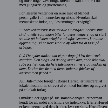
og indse noget væsentligt, førend de kan komme i hus
med juleglæde og julestemning.
For læseren venter der en rejse med et blandet
persongalleri af mennesker og nisser. Hvordan skal
menneskene indse, at julestemningen er vigtig?
”Snart konstaterer stort set alle i mængden i deres stille
sind, at eftersom ingen biler fungerer længere, og at stort
set alle på halvøen arbejder udenfor ismurens kontante
afgræsning, så er stort set alle afskåret fra at tage på
arbejde.
(…) De nyder tanken om et par dage fri fra den travle
hverdag. Den slags ved de dog instinktivt, at de ikke skal
råbe for højt om, da hele tidsånden vil være på nakken af
dem. Derfor tier de med deres inderste følelser af
kærkommen frihed.”
Jul i Juls-minde foregår i Bjerre Herred, er illustreret af
lokale illustratorer, skrevet af en lokal forfatter og udgivet
på et lokalt forlag.
Området, der ligger på Juelsminde-halvøen, er normalt
kendt for alt andet end ismure og indelukke. Bjerre Herred
er kendetegnet ved dets bakker, kyst og skov. Hovedbyen