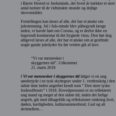
i Bjerre Herred er Juelsminde, der hvert år trækker et stort
antal turister til de vidtstrakte strande og dejlige
skovområder.
Fortællingen kan læses af alle, der har et ønske om
julestemning. Jul i Juls-minde blev påbegyndt længe
inden, vi havde hørt om Corona, og er derfor ikke en
bagvendt kommentar til det frygtede virus. Den bør dog
alligevel læses af alle, der har et ønske om at genfinde
nogle gamle juledyder fra før verden gik af lave.
“Vi var mennesker i
skyggernes tid”. Udkommer
21. marts 2018
I
Vi var mennesker i skyggernes tid
følger vi en ung
sønderjyde i en tysk skyttegrav under 1. verdenskrig i den
sidste time inden angrebet kendt som “ Den store tyske
forårsoffensiv” i 1918. Hovedpersonen er en reflekteret
ung mand og meget af den sidste tid, inden det farlige
angreb, går med tilbageblik og refleksioner omkring livet,
døden, kærligheden, kultursammenbrud, Gud og alt
derimellem…