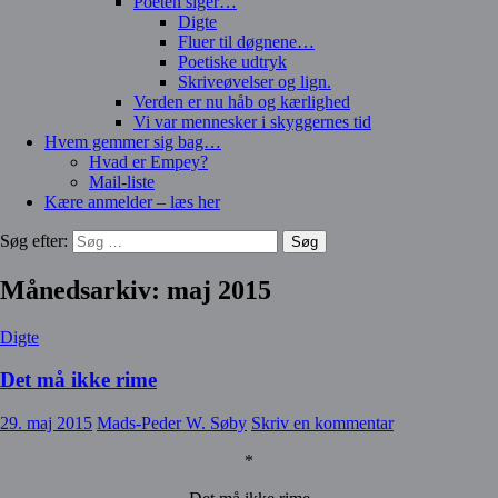
Poeten siger…
Digte
Fluer til døgnene…
Poetiske udtryk
Skriveøvelser og lign.
Verden er nu håb og kærlighed
Vi var mennesker i skyggernes tid
Hvem gemmer sig bag…
Hvad er Empey?
Mail-liste
Kære anmelder – læs her
Søg efter:
Månedsarkiv: maj 2015
Digte
Det må ikke rime
29. maj 2015
Mads-Peder W. Søby
Skriv en kommentar
*