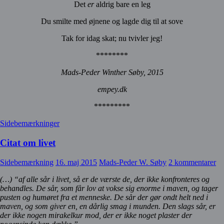
Det
er
aldrig bare en leg
Du smilte med øjnene og lagde dig til at sove
Tak for idag skat; nu tvivler jeg!
********
Mads-Peder Winther Søby, 2015
empey.dk
*********
Sidebemærkninger
Citat om livet
Sidebemærkning
16. maj 2015
Mads-Peder W. Søby
2 kommentarer
(…) “af alle sår i livet, så er de værste de, der ikke konfronteres og
behandles. De sår, som får lov at vokse sig enorme i maven, og tager
pusten og humøret fra et menneske. De sår der gør ondt helt ned i
maven, og som giver en, en dårlig smag i munden. Den slags sår, er
der ikke nogen mirakelkur mod, der er ikke noget plaster der