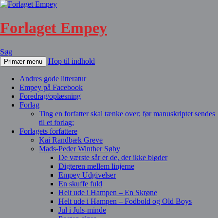
Forlaget Empey
Søg
Hop til indhold
Primær menu
Andres gode litteratur
Empey på Facebook
Foredrag/oplæsning
Forlag
Ting en forfatter skal tænke over; før manuskriptet sendes
til et forlag:
Forlagets forfattere
Kai Randbæk Greve
Mads-Peder Winther Søby
De værste sår er de, der ikke bløder
Digteren mellem linjerne
Empey Udgivelser
En skuffe fuld
Helt ude i Hampen – En Skrøne
Helt ude i Hampen – Fodbold og Old Boys
Jul i Juls-minde