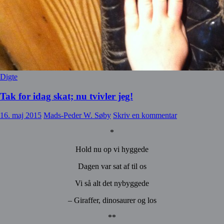
Digte
Tak for idag skat; nu tvivler jeg!
16. maj 2015
Mads-Peder W. Søby
Skriv en kommentar
*
Hold nu op vi hyggede
Dagen var sat af til os
Vi så alt det nybyggede
– Giraffer, dinosaurer og los
**