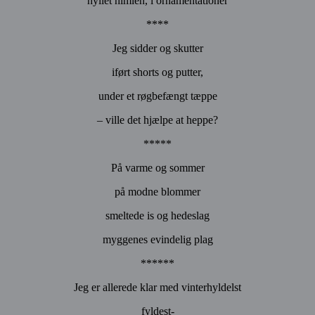
hyllet himlen, i ornamentationer
****
Jeg sidder og skutter
iført shorts og putter,
under et røgbefængt tæppe
– ville det hjælpe at heppe?
*****
På varme og sommer
på modne blommer
smeltede is og hedeslag
myggenes evindelig plag
******
Jeg er allerede klar med vinterhyldelst
fyldest-