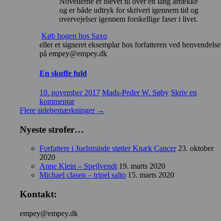
Novellerne er blevet til over en lang årrække
og er både udtryk for skriveri igennem tid og
overvejelser igennem forskellige faser i livet.
Køb bogen hos Saxo
eller et signeret eksemplar hos forfatteren ved henvendelse
på empey@empey.dk
En skuffe fuld
10. november 2017
Mads-Peder W. Søby
Skriv en
kommentar
Flere sidebemærkninger
→
Nyeste strofer…
Forfattere i Juelsminde støtter Knæk Cancer
23. oktober
2020
Anne Klein – Spejlvendt
19. marts 2020
Michael clasen – tripel salto
15. marts 2020
Kontakt:
empey@empey.dk