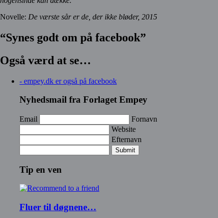
nogensinde kan dække.”
Novelle:
De værste sår er de, der ikke bløder, 2015
“Synes godt om på facebook”
Også værd at se…
- empey.dk er også på facebook
Nyhedsmail fra Forlaget Empey
Email
Fornavn
Website
Efternavn
Submit
Tip en ven
Fluer til døgnene…