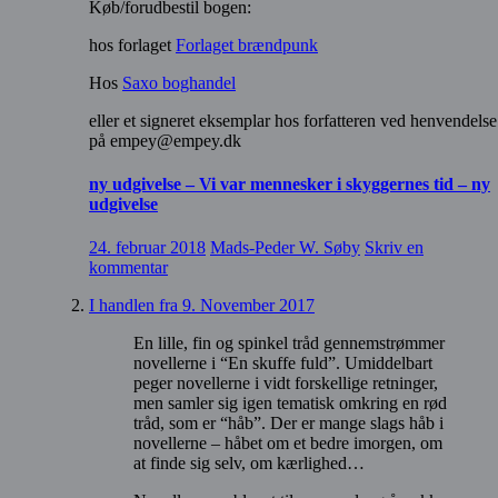
Køb/forudbestil bogen:
hos forlaget
Forlaget brændpunk
Hos
Saxo boghandel
eller et signeret eksemplar hos forfatteren ved henvendelse
på empey@empey.dk
ny udgivelse – Vi var mennesker i skyggernes tid – ny
udgivelse
24. februar 2018
Mads-Peder W. Søby
Skriv en
kommentar
I handlen fra 9. November 2017
En lille, fin og spinkel tråd gennemstrømmer
novellerne i “En skuffe fuld”. Umiddelbart
peger novellerne i vidt forskellige retninger,
men samler sig igen tematisk omkring en rød
tråd, som er “håb”. Der er mange slags håb i
novellerne – håbet om et bedre imorgen, om
at finde sig selv, om kærlighed…