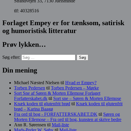
Strandvejen 33, 7130 Juelsminde
tlf: 40328516
Forlaget Empey er for tænksom, satirisk
og humoristisk litteratur
Prøv lykken…
Søg efter:
Din mening
Michael Næsted Nielsen
til
Hvad er Empey?
Torben Pedersen
til
Torben Pedersen – Mørke
Sort Sne af Søren & Morten Ellemose Forlaget
Forfatterskabet.dk
til
Sort sne – Søren & Morten Ellemose
Knæk koden til glutenfrit brød
til
Knæk koden til glutenfrit
brød – Karina Baagø
Fra ord til bog - FORFATTERSKABET.DK
til
Søren og
Morten Ellemose – Fra ord til bog, kunsten at skrive bedre
Ann R. Sørensen
til
Mail-liste
Mads-Peder W. Søby
til
Mail-liste