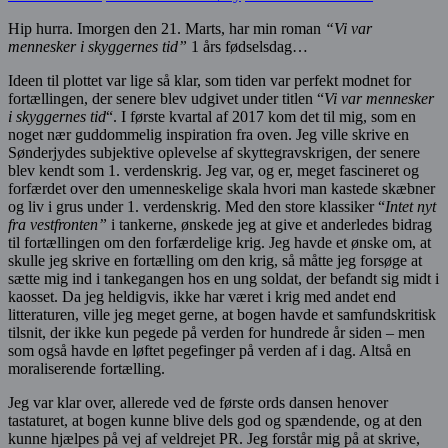
Hip hurra. Imorgen den 21. Marts, har min roman
“Vi var
mennesker i skyggernes tid”
1 års fødselsdag…
Ideen til plottet var lige så klar, som tiden var perfekt modnet for
fortællingen, der senere blev udgivet under titlen “
Vi var mennesker
i skyggernes tid
“. I første kvartal af 2017 kom det til mig, som en
noget nær guddommelig inspiration fra oven. Jeg ville skrive en
Sønderjydes subjektive oplevelse af skyttegravskrigen, der senere
blev kendt som 1. verdenskrig. Jeg var, og er, meget fascineret og
forfærdet over den umenneskelige skala hvori man kastede skæbner
og liv i grus under 1. verdenskrig. Med den store klassiker “
Intet nyt
fra vestfronten”
i tankerne, ønskede jeg at give et anderledes bidrag
til fortællingen om den forfærdelige krig. Jeg havde et ønske om, at
skulle jeg skrive en fortælling om den krig, så måtte jeg forsøge at
sætte mig ind i tankegangen hos en ung soldat, der befandt sig midt i
kaosset. Da jeg heldigvis, ikke har været i krig med andet end
litteraturen, ville jeg meget gerne, at bogen havde et samfundskritisk
tilsnit, der ikke kun pegede på verden for hundrede år siden – men
som også havde en løftet pegefinger på verden af i dag. Altså en
moraliserende fortælling.
Jeg var klar over, allerede ved de første ords dansen henover
tastaturet, at bogen kunne blive dels god og spændende, og at den
kunne hjælpes på vej af veldrejet PR. Jeg forstår mig på at skrive,