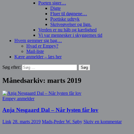
Poeten siger…
Digte
Fluer til døgnene…
Poetiske udtryk
Skriveøvelser og lign.
Verden er nu håb og kærlighed
Vi var mennesker i skyggernes tid
Hvem gemmer sig bag…
Hvad er Empey?
Mail-liste
Kære anmelder – læs her
Søg efter:
Månedsarkiv: marts 2019
Empey anmelder
Anja Nesgaard Dal – Når lysten får lov
Link
28. marts 2019
Mads-Peder W. Søby
Skriv en kommentar