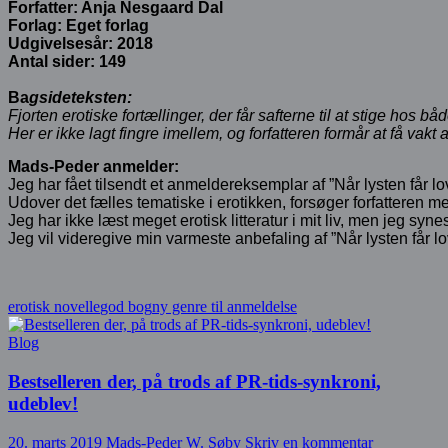
Forfatter: Anja Nesgaard Dal
Forlag: Eget forlag
Udgivelsesår: 2018
Antal sider: 149
Ba
gsideteksten:
Fjorten erotiske fortællinger, der får safterne til at stige hos 
Her er ikke lagt fingre imellem, og forfatteren formår at få vakt 
Mads-Peder anmelder:
Jeg har fået tilsendt et anmeldereksemplar af ”Når lysten får l
Udover det fælles tematiske i erotikken, forsøger forfatteren me
Jeg har ikke læst meget erotisk litteratur i mit liv, men jeg sy
Jeg vil videregive min varmeste anbefaling af ”Når lysten får lov” 
erotisk novelle
god bog
ny genre til anmeldelse
Blog
Bestselleren der, på trods af PR-tids-synkroni,
udeblev!
20. marts 2019
Mads-Peder W. Søby
Skriv en kommentar