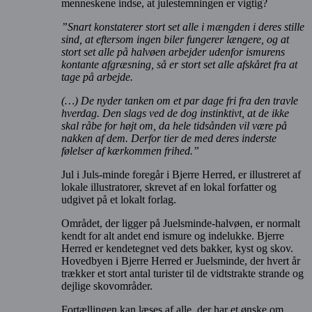
menneskene indse, at julestemningen er vigtig?
”Snart konstaterer stort set alle i mængden i deres stille
sind, at eftersom ingen biler fungerer længere, og at
stort set alle på halvøen arbejder udenfor ismurens
kontante afgræsning, så er stort set alle afskåret fra at
tage på arbejde.
(…) De nyder tanken om et par dage fri fra den travle
hverdag. Den slags ved de dog instinktivt, at de ikke
skal råbe for højt om, da hele tidsånden vil være på
nakken af dem. Derfor tier de med deres inderste
følelser af kærkommen frihed.”
Jul i Juls-minde foregår i Bjerre Herred, er illustreret af
lokale illustratorer, skrevet af en lokal forfatter og
udgivet på et lokalt forlag.
Området, der ligger på Juelsminde-halvøen, er normalt
kendt for alt andet end ismure og indelukke. Bjerre
Herred er kendetegnet ved dets bakker, kyst og skov.
Hovedbyen i Bjerre Herred er Juelsminde, der hvert år
trækker et stort antal turister til de vidtstrakte strande og
dejlige skovområder.
Fortællingen kan læses af alle, der har et ønske om