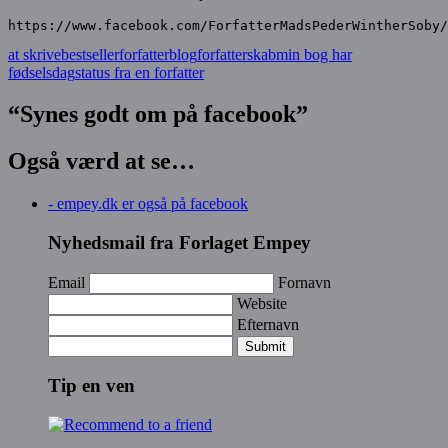
https://www.facebook.com/ForfatterMadsPederWintherSoby/
at skrive
bestseller
forfatterblog
forfatterskab
min bog har
fødselsdag
status fra en forfatter
“Synes godt om på facebook”
Også værd at se…
- empey.dk er også på facebook
Nyhedsmail fra Forlaget Empey
Email
Fornavn
Website
Efternavn
Submit
Tip en ven