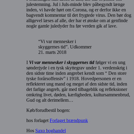
julestemning. Jul i Juls-minde blev påbegyndt længe
inden, vi havde hørt om Corona, og er derfor ikke en
bagvendt kommentar til det frygtede virus. Den bør dog
alligevel læses af alle, der har et ønske om at genfinde
nogle gamle juledyder fra før verden gik af lave.
“Vi var mennesker i
skyggernes tid”. Udkommer
21. marts 2018
I
Vi var mennesker i skyggernes tid
følger vi en ung
sønderjyde i en tysk skyttegrav under 1. verdenskrig i
den sidste time inden angrebet kendt som “ Den store
tyske forårsoffensiv” i 1918. Hovedpersonen er en
reflekteret ung mand og meget af den sidste tid, inden
det farlige angreb, går med tilbageblik og refleksioner
omkring livet, døden, kærligheden, kultursammenbrud,
Gud og alt derimellem…
Køb/forudbestil bogen:
hos forlaget
Forlaget brændpunk
Hos
Saxo boghandel