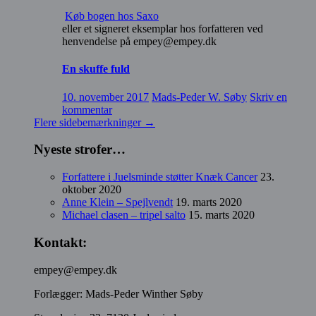
Køb bogen hos Saxo
eller et signeret eksemplar hos forfatteren ved
henvendelse på empey@empey.dk
En skuffe fuld
10. november 2017
Mads-Peder W. Søby
Skriv en
kommentar
Flere sidebemærkninger
→
Nyeste strofer…
Forfattere i Juelsminde støtter Knæk Cancer
23.
oktober 2020
Anne Klein – Spejlvendt
19. marts 2020
Michael clasen – tripel salto
15. marts 2020
Kontakt:
empey@empey.dk
Forlægger: Mads-Peder Winther Søby