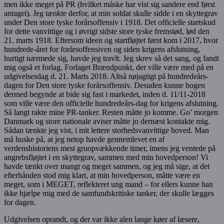
men ikke meget på PR (hvilket måske har vist sig sandere end først
antaget). Jeg tænkte derfor, at min soldat skulle sidde i en skyttegrav
under Den store tyske forårsoffensiv i 1918. Det officielle startskud
for dette vanvittige og i øvrigt sidste store tyske fremstød, lød den
21. marts 1918. Eftersom ideen og startfløjtet først kom i 2017, hvor
hundrede-året for forårsoffensiven og siden krigens afslutning,
hurtigt nærmede sig, havde jeg travlt. Jeg skrev så det sang, og fandt
mig også et forlag, Forlaget Brændpunkt, der ville være med på en
udgivelsesdag d. 21. Marts 2018. Altså nøjagtigt på hundredeårs-
dagen for Den store tyske forårsoffensiv. Desuden kunne bogen
dermed begynde at bide sig fast i markedet, inden d. 11/11-2018
som ville være den officielle hundredeårs-dag for krigens afslutning.
Så langt rakte mine PR-tanker. Resten måtte jo komme. Go’ morgen
Danmark og store nationale aviser måtte jo dernæst kontakte mig.
Sådan tænkte jeg vist, i mit lettere storhedsvanvittige hoved. Man
må huske på, at jeg netop havde gennemlevet en af
verdenshistoriens mest gruopvækkende timer, imens jeg ventede på
angrebsfløjtet i en skyttegrav, sammen med min hovedperson! Vi
havde tænkt over mangt og meget sammen, og jeg må sige, at det
efterhånden stod mig klart, at min hovedperson, måtte være en
meget, som i MEGET, reflekteret ung mand – for ellers kunne han
ikke hjælpe mig med de samfundskritiske tanker, der skulle lægges
for dagen.
Udgivelsen oprandt, og der var ikke alen lange køer af læsere,