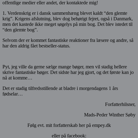
offentlige medier eller andet, der kontaktede mig!
1. Verdenskrig er i dansk sammenhæng blevet kaldt “den glemte
krig”. Krigens afslutning, blev dog behørigt fejret, også i Danmark,
men det kastede ikke meget søgelys på min bog. Det blev istedet til
“den glemte bog”.
Selvom der er kommet fantastiske reaktioner fra læsere og andre, så
har den aldrig fået bestseller-status.
Pyt, jeg ville da gerne sælge mange bøger, men vil stadig hellere
skrive fantastiske bøger. Det sidste har jeg gjort, og det første kan jo
nå at komme…
Det er stadig tilfredsstillende at bladre i morgendagens 1 års
fødselar…
Forfatterhilsner,
Mads-Peder Winther Søby
Følg evt. mit forfatterskab her på empey.dk
eller på facebook: