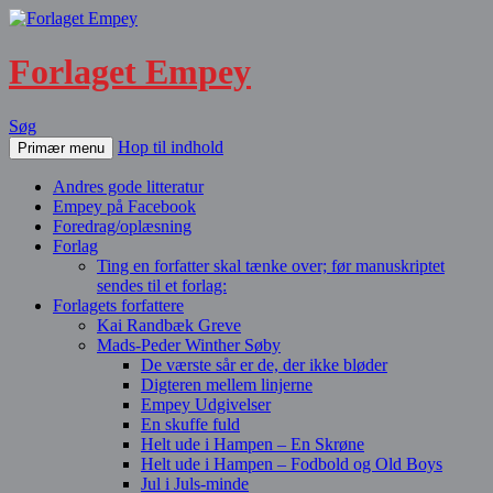
Forlaget Empey
Søg
Hop til indhold
Primær menu
Andres gode litteratur
Empey på Facebook
Foredrag/oplæsning
Forlag
Ting en forfatter skal tænke over; før manuskriptet
sendes til et forlag:
Forlagets forfattere
Kai Randbæk Greve
Mads-Peder Winther Søby
De værste sår er de, der ikke bløder
Digteren mellem linjerne
Empey Udgivelser
En skuffe fuld
Helt ude i Hampen – En Skrøne
Helt ude i Hampen – Fodbold og Old Boys
Jul i Juls-minde