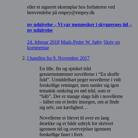
eller et signeret eksemplar hos forfatteren ved
henvendelse på empey@empey.dk
ny udgivelse – Vi var mennesker i skyggernes tid –
ny udgivelse
24. februar 2018
Mads-Peder W. Søby
Skriv en
kommentar
I handlen fra 9. November 2017
En lille, fin og spinkel tråd
gennemstrømmer novellerne i “En skuffe
fuld”. Umiddelbart peger novellerne i vidt
forskellige retninger, men samler sig igen
tematisk omkring en rød tråd, som er
“håb”. Der er mange slags håb i novellerne
– håbet om et bedre imorgen, om at finde
sig selv, om kærlighed…
Novellerne er blevet til over en lang
årrække og er både udtryk for skriveri
igennem tid og overvejelser igennem
forskellige faser i livet.