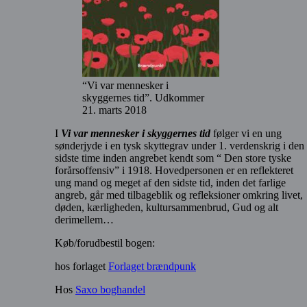
“Vi var mennesker i
skyggernes tid”. Udkommer
21. marts 2018
I
Vi var mennesker i skyggernes tid
følger vi en ung
sønderjyde i en tysk skyttegrav under 1. verdenskrig i den
sidste time inden angrebet kendt som “ Den store tyske
forårsoffensiv” i 1918. Hovedpersonen er en reflekteret
ung mand og meget af den sidste tid, inden det farlige
angreb, går med tilbageblik og refleksioner omkring livet,
døden, kærligheden, kultursammenbrud, Gud og alt
derimellem…
Køb/forudbestil bogen:
hos forlaget
Forlaget brændpunk
Hos
Saxo boghandel