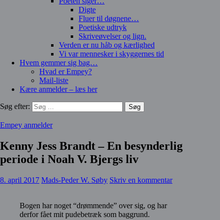
Poeten siger…
Digte
Fluer til døgnene…
Poetiske udtryk
Skriveøvelser og lign.
Verden er nu håb og kærlighed
Vi var mennesker i skyggernes tid
Hvem gemmer sig bag…
Hvad er Empey?
Mail-liste
Kære anmelder – læs her
Søg efter:
Empey anmelder
Kenny Jess Brandt – En besynderlig
periode i Noah V. Bjergs liv
8. april 2017
Mads-Peder W. Søby
Skriv en kommentar
Bogen har noget “drømmende” over sig, og har
derfor fået mit pudebetræk som baggrund.