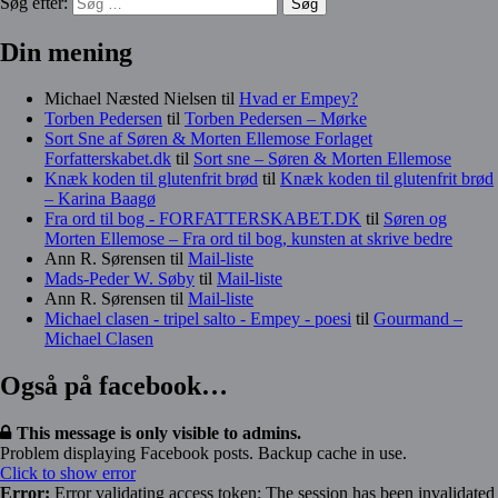
Søg efter:
Din mening
Michael Næsted Nielsen
til
Hvad er Empey?
Torben Pedersen
til
Torben Pedersen – Mørke
Sort Sne af Søren & Morten Ellemose Forlaget
Forfatterskabet.dk
til
Sort sne – Søren & Morten Ellemose
Knæk koden til glutenfrit brød
til
Knæk koden til glutenfrit brød
– Karina Baagø
Fra ord til bog - FORFATTERSKABET.DK
til
Søren og
Morten Ellemose – Fra ord til bog, kunsten at skrive bedre
Ann R. Sørensen
til
Mail-liste
Mads-Peder W. Søby
til
Mail-liste
Ann R. Sørensen
til
Mail-liste
Michael clasen - tripel salto - Empey - poesi
til
Gourmand –
Michael Clasen
Også på facebook…
This message is only visible to admins.
Problem displaying Facebook posts. Backup cache in use.
Click to show error
Error:
Error validating access token: The session has been invalidated