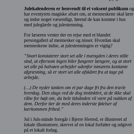
Julekalenderen er henvendt til et voksent publikum
og
har eventyrets magiske afsæt om, at menneskene skal lære
og indse noget væsentligt, førend de kan komme i hus
med juleglæde og julestemning.
For læseren venter der en rejse med et blandet
persongalleri af mennesker og nisser. Hvordan skal
menneskene indse, at julestemningen er vigtig?
”Snart konstaterer stort set alle i mængden i deres stille
sind, at eftersom ingen biler fungerer længere, og at stort
set alle på halvøen arbejder udenfor ismurens kontante
afgræsning, så er stort set alle afskåret fra at tage på
arbejde.
(…) De nyder tanken om et par dage fri fra den travle
hverdag. Den slags ved de dog instinktivt, at de ikke skal
råbe for højt om, da hele tidsånden vil være på nakken af
dem. Derfor tier de med deres inderste følelser af
kærkommen frihed.”
Jul i Juls-minde foregår i Bjerre Herred, er illustreret af
lokale illustratorer, skrevet af en lokal forfatter og udgivet
på et lokalt forlag.