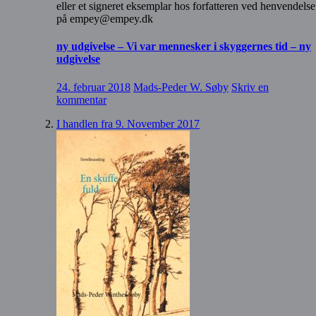
eller et signeret eksemplar hos forfatteren ved henvendelse
på empey@empey.dk
ny udgivelse – Vi var mennesker i skyggernes tid – ny
udgivelse
24. februar 2018
Mads-Peder W. Søby
Skriv en
kommentar
I handlen fra 9. November 2017