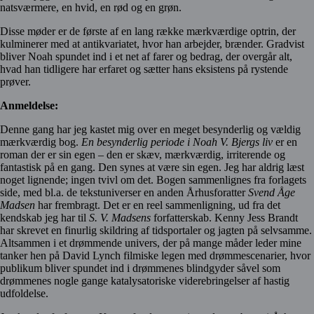
natsværmere, en hvid, en rød og en grøn.
Disse møder er de første af en lang række mærkværdige optrin, der
kulminerer med at antikvariatet, hvor han arbejder, brænder. Gradvist
bliver Noah spundet ind i et net af farer og bedrag, der overgår alt,
hvad han tidligere har erfaret og sætter hans eksistens på rystende
prøver.
Anmeldelse:
Denne gang har jeg kastet mig over en meget besynderlig og vældig
mærkværdig bog.
En besynderlig periode i Noah V. Bjergs liv
er en
roman der er sin egen – den er skæv, mærkværdig, irriterende og
fantastisk på en gang. Den synes at være sin egen. Jeg har aldrig læst
noget lignende; ingen tvivl om det. Bogen sammenlignes fra forlagets
side, med bl.a. de tekstuniverser en anden Århusforatter
Svend Åge
Madsen
har frembragt. Det er en reel sammenligning, ud fra det
kendskab jeg har til
S. V. Madsens
forfatterskab. Kenny Jess Brandt
har skrevet en finurlig skildring af tidsportaler og jagten på selvsamme.
Altsammen i et drømmende univers, der på mange måder leder mine
tanker hen på David Lynch filmiske legen med drømmescenarier, hvor
publikum bliver spundet ind i drømmenes blindgyder såvel som
drømmenes nogle gange katalysatoriske viderebringelser af hastig
udfoldelse.