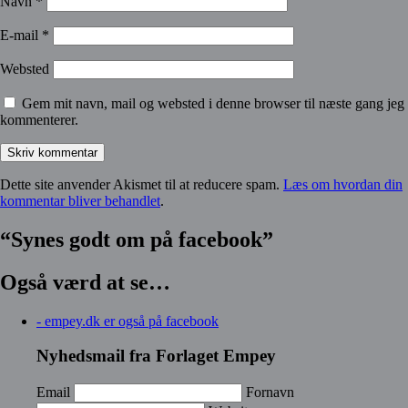
Navn
*
E-mail
*
Websted
Gem mit navn, mail og websted i denne browser til næste gang jeg
kommenterer.
Dette site anvender Akismet til at reducere spam.
Læs om hvordan din
kommentar bliver behandlet
.
“Synes godt om på facebook”
Også værd at se…
- empey.dk er også på facebook
Nyhedsmail fra Forlaget Empey
Email
Fornavn