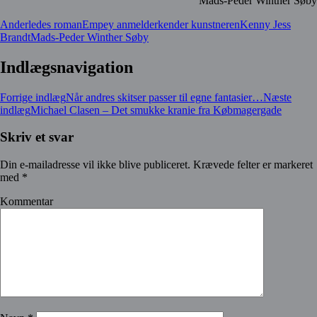
Mads-Peder Winther Søby
Anderledes roman
Empey anmelder
kender kunstneren
Kenny Jess
Brandt
Mads-Peder Winther Søby
Indlægsnavigation
Forrige indlæg
Når andres skitser passer til egne fantasier…
Næste
indlæg
Michael Clasen – Det smukke kranie fra Købmagergade
Skriv et svar
Din e-mailadresse vil ikke blive publiceret.
Krævede felter er markeret
med
*
Kommentar