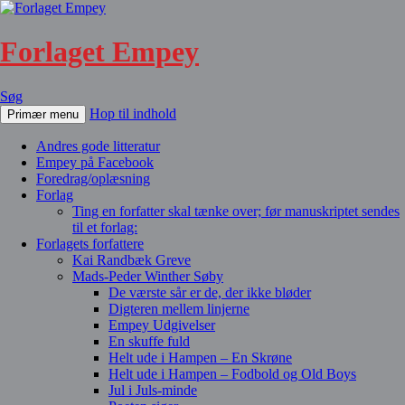
Forlaget Empey
Søg
Hop til indhold
Primær menu
Andres gode litteratur
Empey på Facebook
Foredrag/oplæsning
Forlag
Ting en forfatter skal tænke over; før manuskriptet sendes
til et forlag:
Forlagets forfattere
Kai Randbæk Greve
Mads-Peder Winther Søby
De værste sår er de, der ikke bløder
Digteren mellem linjerne
Empey Udgivelser
En skuffe fuld
Helt ude i Hampen – En Skrøne
Helt ude i Hampen – Fodbold og Old Boys
Jul i Juls-minde