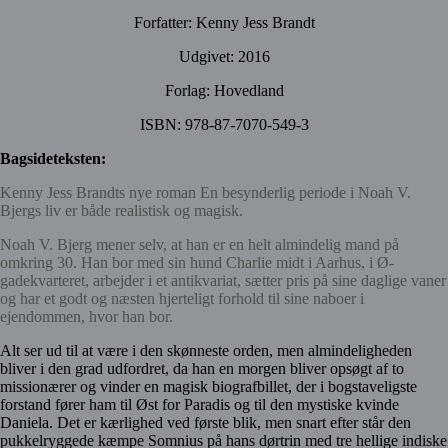
Forfatter: Kenny Jess Brandt
Udgivet: 2016
Forlag: Hovedland
ISBN: 978-87-7070-549-3
Bagsideteksten:
Kenny Jess Brandts nye roman En besynderlig periode i Noah V.
Bjergs liv er både realistisk og magisk.
Noah V. Bjerg mener selv, at han er en helt almindelig mand på
omkring 30. Han bor med sin hund Charlie midt i Aarhus, i Ø-
gadekvarteret, arbejder i et antikvariat, sætter pris på sine daglige vaner
og har et godt og næsten hjerteligt forhold til sine naboer i
ejendommen, hvor han bor.
Alt ser ud til at være i den skønneste orden, men almindeligheden
bliver i den grad udfordret, da han en morgen bliver opsøgt af to
missionærer og vinder en magisk biografbillet, der i bogstaveligste
forstand fører ham til Øst for Paradis og til den mystiske kvinde
Daniela. Det er kærlighed ved første blik, men snart efter står den
pukkelryggede kæmpe Somnius på hans dørtrin med tre hellige indiske