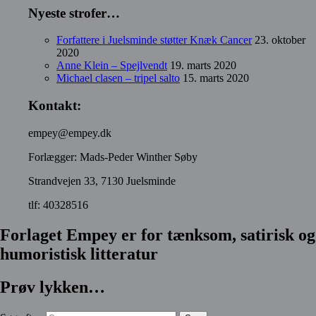
Nyeste strofer…
Forfattere i Juelsminde støtter Knæk Cancer
23. oktober
2020
Anne Klein – Spejlvendt
19. marts 2020
Michael clasen – tripel salto
15. marts 2020
Kontakt:
empey@empey.dk
Forlægger: Mads-Peder Winther Søby
Strandvejen 33, 7130 Juelsminde
tlf: 40328516
Forlaget Empey er for tænksom, satirisk og
humoristisk litteratur
Prøv lykken…