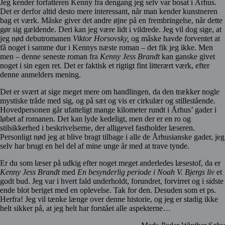
Jeg kender forfatteren Kenny fra dengang jeg selv var bosat i Århus.
Det er derfor altid desto mere interessant, når man kender kunstneren
bag et værk. Måske giver det andre øjne på en frembringelse, når dette
gør sig gældende. Deri kan jeg være lidt i vildrede. Jeg vil dog sige, at
jeg nød debutromanen
Viktor Horsovsky,
og måske havde forventet at
få noget i samme dur i Kennys næste roman – det fik jeg ikke. Men
men – denne seneste roman fra
Kenny Jess Brandt
kan ganske givet
noget i sin egen ret. Det er faktisk et rigtigt fint litterært værk, efter
denne anmelders mening.
Det er svært at sige meget mere om handlingen, da den trækker nogle
mystiske tråde med sig, og på sæt og vis er cirkulær og stillestående.
Hovedpersonen går ufatteligt mange kilometer rundt i Århus’ gader i
løbet af romanen. Det kan lyde kedeligt, men der er en ro og
stilsikkerhed i beskrivelserne, der alligevel fastholder læseren.
Personligt nød jeg at blive bragt tilbage i alle de Århusianske gader, jeg
selv har brugt en hel del af mine unge år med at trave tynde.
Er du som læser på udkig efter noget meget anderledes læsestof, da er
Kenny Jess Brandt
med
En besynderlig periode i Noah V. Bjergs liv
et
godt bud. Jeg var i hvert fald underholdt, forundret, forvirret og i sidste
ende blot beriget med en oplevelse. Tak for den. Desuden som et ps.
Herfra! Jeg vil tænke længe over denne historie, og jeg er stadig ikke
helt sikker på, at jeg helt har forstået alle aspekterne…