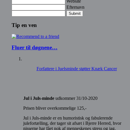
Website
Efternavn
Submit
Tip en ven
Fluer til døgnene…
Forfattere i Juelsminde støtter Knæk Cancer
Jul i Juls-minde
udkommer 31/10-2020
Prisen bliver overkommelige 125,-
Jul i Juls-minde er en humoristisk og fabulerende
julefortælling, der tager sit afsæt i Bjerre Herred, hvor
nisserne har fået nok af menneskenes stress og jag.