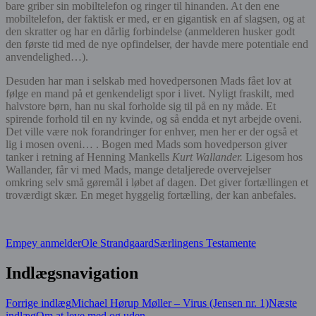
bare griber sin mobiltelefon og ringer til hinanden. At den ene
mobiltelefon, der faktisk er med, er en gigantisk en af slagsen, og at
den skratter og har en dårlig forbindelse (anmelderen husker godt
den første tid med de nye opfindelser, der havde mere potentiale end
anvendelighed…).
Desuden har man i
selskab med hovedpersonen
Mads fået lov at
følge en mand på et genkendeligt spor i livet. Nyligt fraskilt, med
halvstore børn, han nu skal forholde sig til på en ny måde. Et
spirende forhold til en ny kvinde, og så endda et nyt arbejde oveni.
Det ville være nok forandringer for enhver, men her er der også et
lig i mosen oveni… .
Bogen med Mads som hovedperson giver
tanker i retning af Henning Mankells
Kurt Wallander.
Ligesom hos
Wallander, får vi med Mads, mange detaljerede overvejelser
omkring selv små gøremål i løbet af dagen. Det giver fortællingen et
troværdigt skær.
En meget hyggelig fortælling, der kan anbefales.
Empey anmelder
Ole Strandgaard
Særlingens Testamente
Indlægsnavigation
Forrige indlæg
Michael Hørup Møller – Virus (Jensen nr. 1)
Næste
indlæg
Om at leve med og uden…