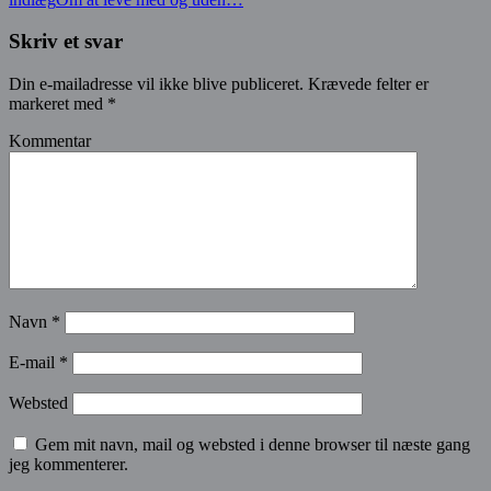
Skriv et svar
Din e-mailadresse vil ikke blive publiceret.
Krævede felter er
markeret med
*
Kommentar
Navn
*
E-mail
*
Websted
Gem mit navn, mail og websted i denne browser til næste gang
jeg kommenterer.