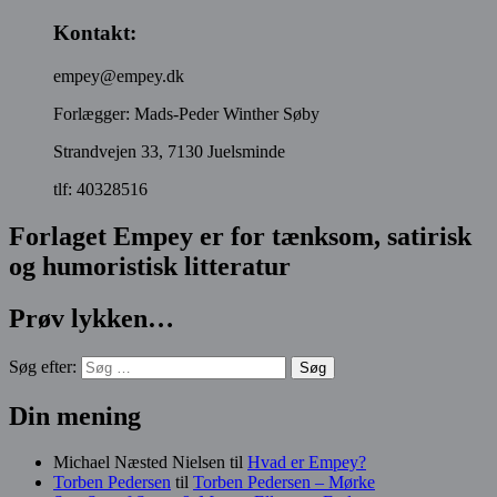
Kontakt:
empey@empey.dk
Forlægger: Mads-Peder Winther Søby
Strandvejen 33, 7130 Juelsminde
tlf: 40328516
Forlaget Empey er for tænksom, satirisk
og humoristisk litteratur
Prøv lykken…
Søg efter:
Din mening
Michael Næsted Nielsen
til
Hvad er Empey?
Torben Pedersen
til
Torben Pedersen – Mørke