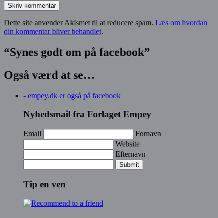
Dette site anvender Akismet til at reducere spam.
Læs om hvordan
din kommentar bliver behandlet
.
“Synes godt om på facebook”
Også værd at se…
- empey.dk er også på facebook
Nyhedsmail fra Forlaget Empey
Email
Fornavn
Website
Efternavn
Submit
Tip en ven