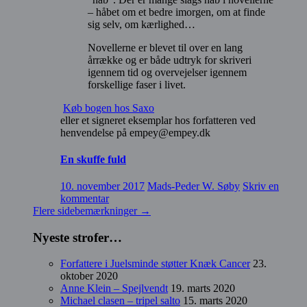
– håbet om et bedre imorgen, om at finde
sig selv, om kærlighed…
Novellerne er blevet til over en lang
årrække og er både udtryk for skriveri
igennem tid og overvejelser igennem
forskellige faser i livet.
Køb bogen hos Saxo
eller et signeret eksemplar hos forfatteren ved
henvendelse på empey@empey.dk
En skuffe fuld
10. november 2017
Mads-Peder W. Søby
Skriv en
kommentar
Flere sidebemærkninger
→
Nyeste strofer…
Forfattere i Juelsminde støtter Knæk Cancer
23.
oktober 2020
Anne Klein – Spejlvendt
19. marts 2020
Michael clasen – tripel salto
15. marts 2020