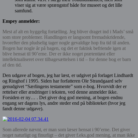
viser sig at være sprængstof både for museet og det lille
samfund.
Empey anmelder:
Mest af alt en hyggelig fortælling. Jeg bliver draget ind i Mads’ små
som store problemer. Handlingen er langsomt fremadskridende,
hvorefter den pludselig tager nogle gevaldige hop fra tid til anden.
Bogen har nogle år på bagen, og det er faktisk befriende igen at
blive hensat til 90’erne. Der er ikke noget prætentiøst eller
intellektualiseret over tilbagesættelsen i tid – for denne bog er barn
af den tid.
Den udgave af bogen, jeg har læst, er udgivet på forlaget Lindhardt
og Ringhof i 1995. Siden har forfatteren Ole Strandgaard selv
genudgivet “Særlingens testamente” som e-bog. Hvorvidt der er
rettelser eller ændringer i teksten, ved denne anmelder ikke.
Forsiden er ny… . Det giver dog god mening, at bogen endnu
engang ser dagens lys, andre steder end på biblioteket (hvor jeg
fandt denne udgave).
Som allerede nævnt, er man som læser hensat i 90’erne.
Det giver
noget naturligt og finurligt – det giver
f.eks.god mening
, at man ikke