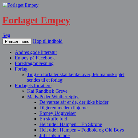
Forlaget Empey
Søg
Hop til indhold
Primær menu
Andres gode litteratur
Empey på Facebook
Foredrag/oplæsning
Forlag
Ting en forfatter skal tænke over; før manuskriptet
sendes til et forlag:
Forlagets forfattere
Kai Randbæk Greve
Mads-Peder Winther Søby
De værste sår er de, der ikke bløder
Digteren mellem linjerne
Empey Udgivelser
En skuffe fuld
Helt ude i Hampen – En Skrøne
Helt ude i Hampen – Fodbold og Old Boys
Jul i Juls-minde