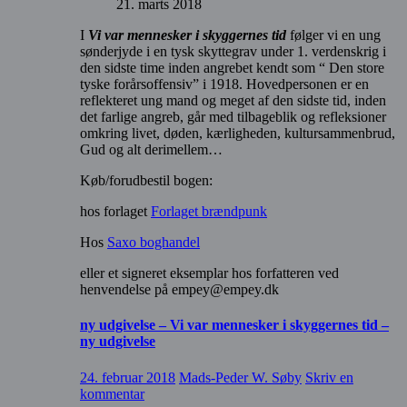
21. marts 2018
I
Vi var mennesker i skyggernes tid
følger vi en ung
sønderjyde i en tysk skyttegrav under 1. verdenskrig i
den sidste time inden angrebet kendt som “ Den store
tyske forårsoffensiv” i 1918. Hovedpersonen er en
reflekteret ung mand og meget af den sidste tid, inden
det farlige angreb, går med tilbageblik og refleksioner
omkring livet, døden, kærligheden, kultursammenbrud,
Gud og alt derimellem…
Køb/forudbestil bogen:
hos forlaget
Forlaget brændpunk
Hos
Saxo boghandel
eller et signeret eksemplar hos forfatteren ved
henvendelse på empey@empey.dk
ny udgivelse – Vi var mennesker i skyggernes tid –
ny udgivelse
24. februar 2018
Mads-Peder W. Søby
Skriv en
kommentar