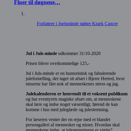
Fluer til døgnene…
Forfattere i Juelsminde støtter Knæk Cancer
Jul i Juls-minde
udkommer 31/10-2020
Prisen bliver overkommelige 125,-
Jul i Juls-minde er en humoristisk og fabulerende
julefortælling, der tager sit afsæt i Bjerre Herred, hvor
nisserne har fået nok af menneskenes stress og jag.
Julekalenderen er henvendt til et voksent publikum
og har eventyrets magiske afsæt om, at menneskene
skal lære og indse noget væsentligt, førend de kan
komme i hus med juleglæde og julestemning.
For læseren venter der en rejse med et blandet
persongalleri af mennesker og nisser. Hvordan skal
menneskene indse, at julestemningen er vigtig?