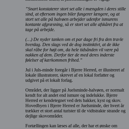
”Snart konstaterer stort set alle i mængden i deres stille
sind, at eftersom ingen biler fungerer længere, og at
stort set alle på halvøen arbejder udenfor ismurens
kontante afgræsning, så er stort set alle afskåret fra at
tage på arbejde.
(…) De nyder tanken om et par dage fri fra den travle
hverdag. Den slags ved de dog instinktivt, at de ikke
skal råbe for højt om, da hele tidsånden vil være på
nakken af dem. Derfor tier de med deres inderste
følelser af kærkommen frihed.”
Jul i Juls-minde foregår i Bjerre Herred, er illustreret af
lokale illustratorer, skrevet af en lokal forfatter og
udgivet på et lokalt forlag.
Området, der ligger på Juelsminde-halvøen, er normalt
kendt for alt andet end ismure og indelukke. Bjerre
Herred er kendetegnet ved dets bakker, kyst og skov.
Hovedbyen i Bjerre Herred er Juelsminde, der hvert år
trækker et stort antal turister til de vidtstrakte strande og
dejlige skovområder.
Fortællingen kan læses af alle, der har et ønske om