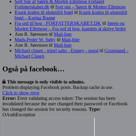
Sort Sne af Søren & Morten Ellemose Forlaget
Forfatterskabet.dk
til
Sort sne – Søren & Morten Ellemose
Knæk koden til glutenfrit brød
til
Knæk koden til glutenfrit
brød – Karina Baagø
Fra ord til bog - FORFATTERSKABET.DK
til
Søren og
Morten Ellemose – Fra ord til bog, kunsten at skrive bedre
Ann R. Sørensen
til
Mail-liste
Mads-Peder W. Søby
til
Mail-liste
Ann R. Sørensen
til
Mail-liste
Michael clasen - tripel salto - Empey - poesi
til
Gourmand –
Michael Clasen
Også på facebook…
This message is only visible to admins.
Problem displaying Facebook posts. Backup cache in use.
Click to show error
Error:
Error validating access token: The session has been
invalidated because the user changed their password or Facebook
has changed the session for security reasons.
Type:
OAuthException