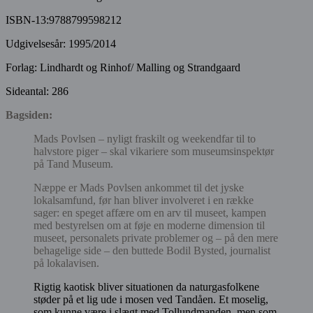
ISBN-13:9788799598212
Udgivelsesår: 1995/2014
Forlag: Lindhardt og Rinhof/ Malling og Strandgaard
Sideantal: 286
B
agsiden
:
Mads Povlsen – nyligt fraskilt og weekendfar til to
halvstore piger – skal vikariere som museumsinspektør
på Tand Museum.
Næppe er Mads Povlsen ankommet til det jyske
lokalsamfund, før han bliver involveret i en række
sager: en speget affære om en arv til museet, kampen
med bestyrelsen om at føje en moderne dimension til
museet, personalets private problemer og – på den mere
behagelige side – den buttede Bodil Bysted, journalist
på lokalavisen.
Rigtig kaotisk bliver situationen da naturgasfolkene
støder på et lig ude i mosen ved Tandåen. Et moselig,
som kunne være i slægt med Tollundmanden, men som