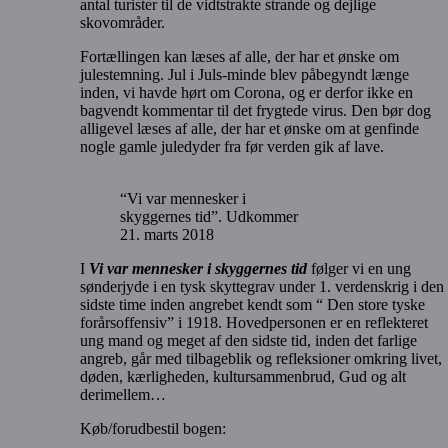
antal turister til de vidtstrakte strande og dejlige
skovområder.
Fortællingen kan læses af alle, der har et ønske om
julestemning. Jul i Juls-minde blev påbegyndt længe
inden, vi havde hørt om Corona, og er derfor ikke en
bagvendt kommentar til det frygtede virus. Den bør dog
alligevel læses af alle, der har et ønske om at genfinde
nogle gamle juledyder fra før verden gik af lave.
“Vi var mennesker i
skyggernes tid”. Udkommer
21. marts 2018
I
Vi var mennesker i skyggernes tid
følger vi en ung
sønderjyde i en tysk skyttegrav under 1. verdenskrig i den
sidste time inden angrebet kendt som “ Den store tyske
forårsoffensiv” i 1918. Hovedpersonen er en reflekteret
ung mand og meget af den sidste tid, inden det farlige
angreb, går med tilbageblik og refleksioner omkring livet,
døden, kærligheden, kultursammenbrud, Gud og alt
derimellem…
Køb/forudbestil bogen: