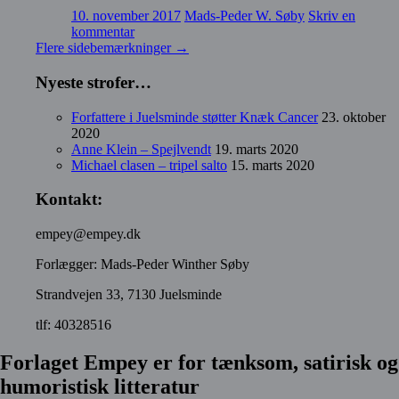
10. november 2017
Mads-Peder W. Søby
Skriv en
kommentar
Flere sidebemærkninger
→
Nyeste strofer…
Forfattere i Juelsminde støtter Knæk Cancer
23. oktober
2020
Anne Klein – Spejlvendt
19. marts 2020
Michael clasen – tripel salto
15. marts 2020
Kontakt:
empey@empey.dk
Forlægger: Mads-Peder Winther Søby
Strandvejen 33, 7130 Juelsminde
tlf: 40328516
Forlaget Empey er for tænksom, satirisk og
humoristisk litteratur