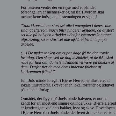
For læseren venter der en rejse med et blandet
persongalleri af mennesker og nisser. Hvordan skal
menneskene indse, at julestemningen er vigtig?
”Snart konstaterer stort set alle i mængden i deres stille
sind, at eftersom ingen biler fungerer længere, og at stort
set alle på halvøen arbejder udenfor ismurens kontante
afgræsning, så er stort set alle afskåret fra at tage på
arbejde.
(…) De nyder tanken om et par dage fri fra den travle
hverdag. Den slags ved de dog instinktivt, at de ikke skal
råbe for højt om, da hele tidsånden vil være på nakken af
dem. Derfor tier de med deres inderste følelser af
kærkommen frihed.”
Jul i Juls-minde foregår i Bjerre Herred, er illustreret af
lokale illustratorer, skrevet af en lokal forfatter og udgivet
på et lokalt forlag.
Området, der ligger på Juelsminde-halvøen, er normalt
kendt for alt andet end ismure og indelukke. Bjerre Herred
er kendetegnet ved dets bakker, kyst og skov. Hovedbyen
i Bjerre Herred er Juelsminde, der hvert år trækker et stort