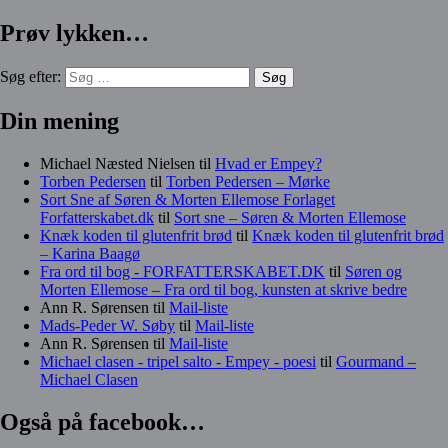
Prøv lykken…
Søg efter:
Din mening
Michael Næsted Nielsen
til
Hvad er Empey?
Torben Pedersen
til
Torben Pedersen – Mørke
Sort Sne af Søren & Morten Ellemose Forlaget
Forfatterskabet.dk
til
Sort sne – Søren & Morten Ellemose
Knæk koden til glutenfrit brød
til
Knæk koden til glutenfrit brød
– Karina Baagø
Fra ord til bog - FORFATTERSKABET.DK
til
Søren og
Morten Ellemose – Fra ord til bog, kunsten at skrive bedre
Ann R. Sørensen
til
Mail-liste
Mads-Peder W. Søby
til
Mail-liste
Ann R. Sørensen
til
Mail-liste
Michael clasen - tripel salto - Empey - poesi
til
Gourmand –
Michael Clasen
Også på facebook…