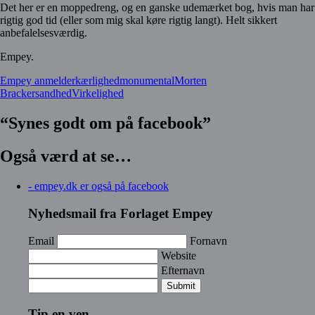
Det her er en moppedreng, og en ganske udemærket bog, hvis man har
rigtig god tid (eller som mig skal køre rigtig langt). Helt sikkert
anbefalelsesværdig.
Empey.
Empey anmelder
kærlighed
monumental
Morten
Bracker
sandhed
Virkelighed
“Synes godt om på facebook”
Også værd at se…
- empey.dk er også på facebook
Nyhedsmail fra Forlaget Empey
Email
Fornavn
Website
Efternavn
Submit
Tip en ven