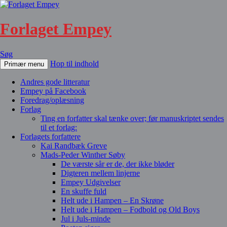
Forlaget Empey
Søg
Hop til indhold
Primær menu
Andres gode litteratur
Empey på Facebook
Foredrag/oplæsning
Forlag
Ting en forfatter skal tænke over; før manuskriptet sendes
til et forlag:
Forlagets forfattere
Kai Randbæk Greve
Mads-Peder Winther Søby
De værste sår er de, der ikke bløder
Digteren mellem linjerne
Empey Udgivelser
En skuffe fuld
Helt ude i Hampen – En Skrøne
Helt ude i Hampen – Fodbold og Old Boys
Jul i Juls-minde