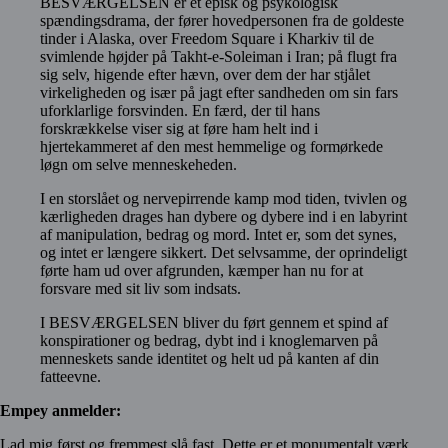
BESVÆRGELSEN er et episk og psykologisk
spændingsdrama, der fører hovedpersonen fra de goldeste
tinder i Alaska, over Freedom Square i Kharkiv til de
svimlende højder på Takht-e-Soleiman i Iran; på flugt fra
sig selv, higende efter hævn, over dem der har stjålet
virkeligheden og især på jagt efter sandheden om sin fars
uforklarlige forsvinden. En færd, der til hans
forskrækkelse viser sig at føre ham helt ind i
hjertekammeret af den mest hemmelige og formørkede
løgn om selve menneskeheden.
I en storslået og nervepirrende kamp mod tiden, tvivlen og
kærligheden drages han dybere og dybere ind i en labyrint
af manipulation, bedrag og mord. Intet er, som det synes,
og intet er længere sikkert. Det selvsamme, der oprindeligt
førte ham ud over afgrunden, kæmper han nu for at
forsvare med sit liv som indsats.
I BESVÆRGELSEN bliver du ført gennem et spind af
konspirationer og bedrag, dybt ind i knoglemarven på
menneskets sande identitet og helt ud på kanten af din
fatteevne.
Empey anmelder:
Lad mig først og fremmest slå fast. Dette er et monumentalt værk.