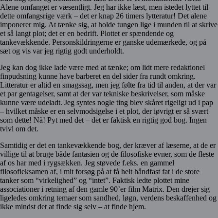
Alene omfanget er væsentligt. Jeg har ikke læst, men istedet lyttet til
dette omfangsrige værk – det er knap 26 timers lytteratur! Det alene
imponerer mig. At tænke sig, at holde tungen lige i munden til at skrive
et så langt plot; det er en bedrift. Plottet er spændende og
tankevækkende. Personskildringerne er ganske udemærkede, og på
sæt og vis var jeg rigtig godt underholdt.
Jeg kan dog ikke lade være med at tænke; om lidt mere redaktionel
finpudsning kunne have barberet en del sider fra rundt omkring.
Litteratur er altid en smagssag, men jeg følte fra tid til anden, at der var
et par gentagelser, samt at der var tekniske beskrivelser, som måske
kunne være udeladt. Jeg syntes nogle ting blev skåret rigeligt ud i pap
– hvilket måske er en selvmodsigelse i et plot, der iøvrigt er så svært
som dette! Nå! Pyt med det – det er faktisk en rigtig god bog. Ingen
tvivl om det.
Samtidig er det en tankevækkende bog, der kræver af læserne, at de er
villige til at bruge både fantasien og de filosofiske evner, som de fleste
af os har med i rygsækken. Jeg støvede f.eks. en gammel
filosofieksamen af, i mit forsøg på at få helt håndfast fat i de store
tanker som “virkelighed” og “intet”. Faktisk ledte plottet mine
associationer i retning af den gamle 90’er film Matrix. Den drejer sig
ligeledes omkring temaer som sandhed, løgn, verdens beskaffenhed og
ikke mindst det at finde sig selv – at finde hjem.