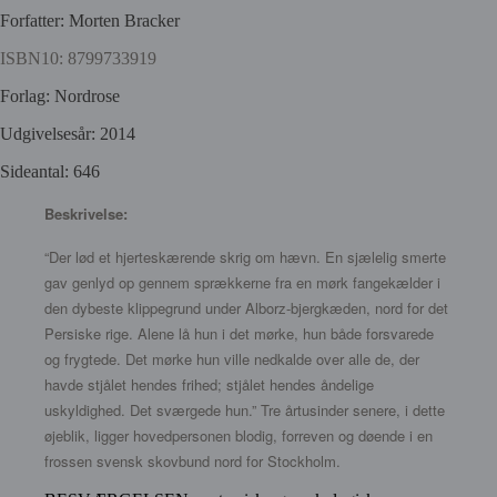
Forfatter: Morten Bracker
ISBN10: 8799733919
Forlag: Nordrose
Udgivelsesår: 2014
Sideantal: 646
Beskrivelse:
“Der lød et hjerteskærende skrig om hævn. En sjælelig smerte
gav genlyd op gennem sprækkerne fra en mørk fangekælder i
den dybeste klippegrund under Alborz-bjergkæden, nord for det
Persiske rige. Alene lå hun i det mørke, hun både forsvarede
og frygtede. Det mørke hun ville nedkalde over alle de, der
havde stjålet hendes frihed; stjålet hendes åndelige
uskyldighed. Det sværgede hun.” Tre årtusinder senere, i dette
øjeblik, ligger hovedpersonen blodig, forreven og døende i en
frossen svensk skovbund nord for Stockholm.