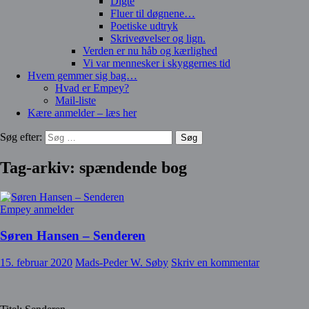
Digte
Fluer til døgnene…
Poetiske udtryk
Skriveøvelser og lign.
Verden er nu håb og kærlighed
Vi var mennesker i skyggernes tid
Hvem gemmer sig bag…
Hvad er Empey?
Mail-liste
Kære anmelder – læs her
Søg efter:
Tag-arkiv: spændende bog
Empey anmelder
Søren Hansen – Senderen
15. februar 2020
Mads-Peder W. Søby
Skriv en kommentar