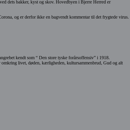
 ved dets bakker, kyst og skov. Hovedbyen i Bjerre Herred er
Corona, og er derfor ikke en bagvendt kommentar til det frygtede virus.
 angrebet kendt som “ Den store tyske forårsoffensiv” i 1918.
ner omkring livet, døden, kærligheden, kultursammenbrud, Gud og alt