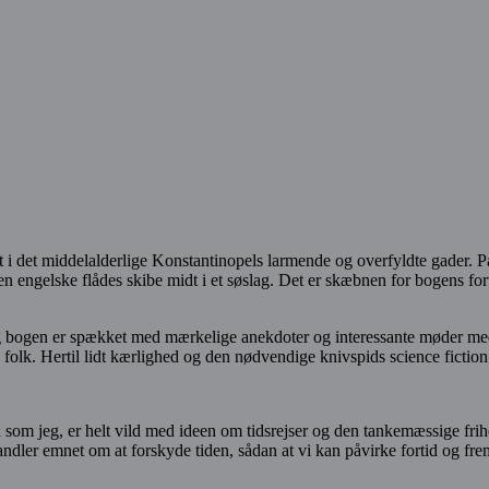
i det middelalderlige Konstantinopels larmende og overfyldte gader. På 
den engelske flådes skibe midt i et søslag. Det er skæbnen for bogens for
og bogen er spækket med mærkelige anekdoter og interessante møder med v
folk. Hertil lidt kærlighed og den nødvendige knivspids science fiction
m jeg, er helt vild med ideen om tidsrejser og den tankemæssige frihed
ehandler emnet om at forskyde tiden, sådan at vi kan påvirke fortid og fre