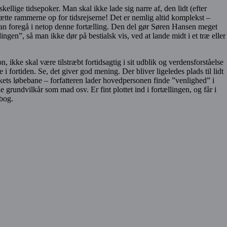
ellige tidsepoker. Man skal ikke lade sig narre af, den lidt (efter
 sætte rammerne op for tidsrejserne! Det er nemlig altid komplekst –
e kan foregå i netop denne fortælling. Den del gør Søren Hansen meget
gen”, så man ikke dør på bestialsk vis, ved at lande midt i et træ eller
 ikke skal være tilstræbt fortidsagtig i sit udblik og verdensforståelse
 fortiden. Se, det giver god mening. Der bliver ligeledes plads til lidt
kets løbebane – forfatteren lader hovedpersonen finde ”venlighed” i
grundvilkår som mad osv. Er fint plottet ind i fortællingen, og får i
 bog.