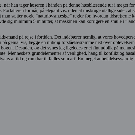
e, når han tager læseren i hånden på denne hæsblæsende tur i meget forsk
 Forfatteren formår, på elegant vis, uden at misbruge utallige sider, at
å, at man sætter nogle ”naturlovsmæsige” regler for, hvordan tidsrejsern
yde sig minimum 5 minutter, at maskinen kan korrigere en smule i ”landin
ids-mand på rejse i fortiden. Det indebærer nemlig, at vores hovedperson,
 på genial vis, lægge en nutidig forståelsesramme ned over oplevelserne i
 bogen. Desuden, og det synes jeg ligeledes er et fint udblik på mennes
te. Menneskets grundelementer af venlighed, hang til konflikt og basale 
å tværs af tid og rum har til fælles som art! En meget anbefalelsesværdig