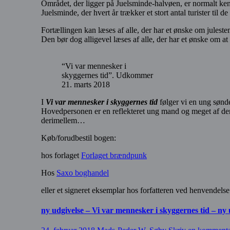
Området, der ligger på Juelsminde-halvøen, er normalt ken
Juelsminde, der hvert år trækker et stort antal turister til 
Fortællingen kan læses af alle, der har et ønske om julest
Den bør dog alligevel læses af alle, der har et ønske om at
“Vi var mennesker i
skyggernes tid”. Udkommer
21. marts 2018
I
Vi var mennesker i skyggernes tid
følger vi en ung sønde
Hovedpersonen er en reflekteret ung mand og meget af den 
derimellem…
Køb/forudbestil bogen:
hos forlaget
Forlaget brændpunk
Hos
Saxo boghandel
eller et signeret eksemplar hos forfatteren ved henvend
ny udgivelse – Vi var mennesker i skyggernes tid – ny 