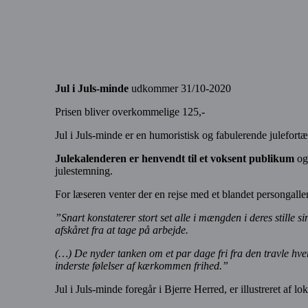
Jul i Juls-minde
udkommer 31/10-2020
Prisen bliver overkommelige 125,-
Jul i Juls-minde er en humoristisk og fabulerende julefortæl
Julekalenderen er henvendt til et voksent publikum
og 
julestemning.
For læseren venter der en rejse med et blandet persongall
”Snart konstaterer stort set alle i mængden i deres stille s
afskåret fra at tage på arbejde.
(…) De nyder tanken om et par dage fri fra den travle hver
inderste følelser af kærkommen frihed.”
Jul i Juls-minde foregår i Bjerre Herred, er illustreret af lok