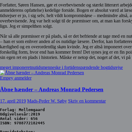
Forfatter, Søren Hansen, gør et overbevisende og stærkt litterært arbejd
anmelderens opfattelse) kedelige forside. Bogen er absolut værd at læse.
tidsrejser er jo, i sig selv, helt vildt kompromisløse – medmindre alts
overbevisende. Jeg var helt solgt til de præmisser om, at man kan forsk
lign. Jeg er simpelthen solgt.
Når så alle præmisser er på plads, så er det befriende at tage med en nut
– han er som enhver anden af os nutidige læsere. Derfor, kan forfatteren
kærlighed og en overordentlig skøn kvinde. Jeg er altså imponeret over
forskellig form, hvor end han kommer frem! Det synes jeg er en fin poin
sin egen ret en plads i historien. Måske er netop det, noget af det, vi p
meget imponeret
nutidsmenneske i fortiden
spændende bog
tidsrejse
Empey anmelder
Åbne hænder – Andreas Monrad Pedersen
17. april 2019
Mads-Peder W. Søby
Skriv en kommentar
Forlag: Mellemgaard
Udgivelsesår:2019
Antal sider: 656
ISBN: 9788772182445
Bagsideteksten: