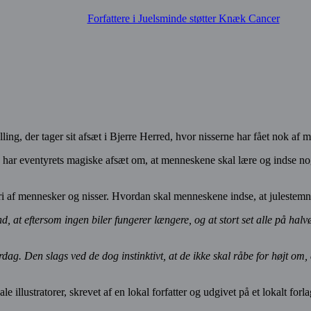
Forfattere i Juelsminde støtter Knæk Cancer
ling, der tager sit afsæt i Bjerre Herred, hvor nisserne har fået nok af 
har eventyrets magiske afsæt om, at menneskene skal lære og indse no
eri af mennesker og nisser. Hvordan skal menneskene indse, at julestemn
ind, at eftersom ingen biler fungerer længere, og at stort set alle på ha
dag. Den slags ved de dog instinktivt, at de ikke skal råbe for højt om
ale illustratorer, skrevet af en lokal forfatter og udgivet på et lokalt forla