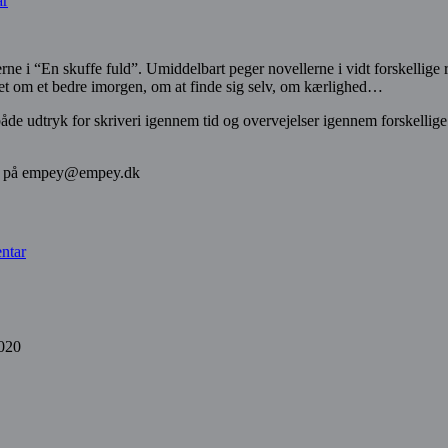
ar
rne i “En skuffe fuld”. Umiddelbart peger novellerne i vidt forskellige
bet om et bedre imorgen, om at finde sig selv, om kærlighed…
åde udtryk for skriveri igennem tid og overvejelser igennem forskellige f
else på empey@empey.dk
ntar
2020