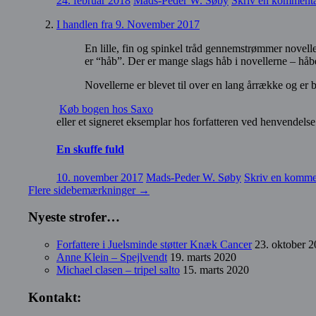
24. februar 2018
Mads-Peder W. Søby
Skriv en komment
I handlen fra 9. November 2017
En lille, fin og spinkel tråd gennemstrømmer novelle
er “håb”. Der er mange slags håb i novellerne – hå
Novellerne er blevet til over en lang årrække og er b
Køb bogen hos Saxo
eller et signeret eksemplar hos forfatteren ved henvend
En skuffe fuld
10. november 2017
Mads-Peder W. Søby
Skriv en komme
Flere sidebemærkninger
→
Nyeste strofer…
Forfattere i Juelsminde støtter Knæk Cancer
23. oktober 
Anne Klein – Spejlvendt
19. marts 2020
Michael clasen – tripel salto
15. marts 2020
Kontakt: