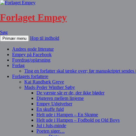
Forlaget Empey
Søg
Hop til indhold
Primær menu
Andres gode litteratur
Empey på Facebook
Foredrag/oplæsning
Forlag
Ting en forfatter skal tænke over; før manuskriptet sendes ti
Forlagets forfattere
Kai Randbæk Greve
Mads-Peder Winther Søby
De værste sår er de, der ikke bløder
Digteren mellem linjerne
Empey Udgivelser
En skuffe fuld
Helt ude i Hampen – En Skrøne
Helt ude i Hampen – Fodbold og Old Boys
Jul i Juls-minde
Poeten siger…