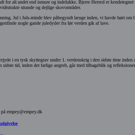
dt for alt andet end ismure og indelukke. Bjerre Herred er kendetegnet
de vidtstrakte strande og dejlige skovområder.
emning. Jul i Juls-minde blev påbegyndt længe inden, vi havde hørt om 
 genfinde nogle gamle juledyder fra før verden gik af lave.
rjyde i en tysk skyttegrav under 1. verdenskrig i den sidste time inden
sidste tid, inden det farlige angreb, går med tilbageblik og refleksio
else på empey@empey.dk
udgivelse