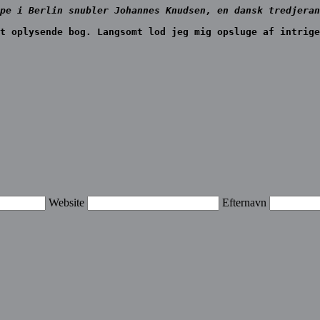
pe i Berlin snubler Johannes Knudsen, en dansk tredjeran
t oplysende bog. Langsomt lod jeg mig opsluge af intrige
Website
Efternavn