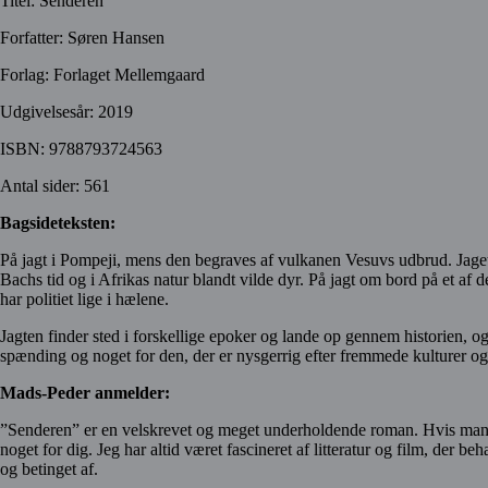
Titel: Senderen
Forfatter: Søren Hansen
Forlag: Forlaget Mellemgaard
Udgivelsesår: 2019
ISBN: 9788793724563
Antal sider: 561
Bagsideteksten:
På jagt i Pompeji, mens den begraves af vulkanen Vesuvs udbrud. Jaget 
Bachs tid og i Afrikas natur blandt vilde dyr. På jagt om bord på et af 
har politiet lige i hælene.
Jagten finder sted i forskellige epoker og lande op gennem historien, 
spænding og noget for den, der er nysgerrig efter fremmede kulturer og 
Mads-Peder anmelder:
”Senderen” er en velskrevet og meget underholdende roman. Hvis man so
noget for dig. Jeg har altid været fascineret af litteratur og film, der b
og betinget af.