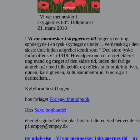
“Vi var mennesker i
skyggernes tid”. Udkommer
21. marts 2018
I
Vi var mennesker i skyggernes tid
følger vi en ung
sønderjyde i en tysk skyttegrav under 1. verdenskrig i den
sidste time inden angrebet kendt som “ Den store tyske
forårsoffensiv” i 1918. Hovedpersonen er en reflekteret
ung mand og meget af den sidste tid, inden det farlige
angreb, går med tilbageblik og refleksioner omkring livet,
døden, kærligheden, kultursammenbrud, Gud og alt
derimellem…
Køb/forudbestil bogen:
hos forlaget
Forlaget brændpunk
Hos
Saxo boghandel
eller et signeret eksemplar hos forfatteren ved henvendelse
på empey@empey.dk
ny udgivelse – Vi var mennesker i skyggernes tid – ny