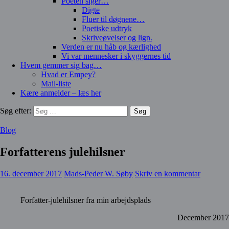
Poeten siger…
Digte
Fluer til døgnene…
Poetiske udtryk
Skriveøvelser og lign.
Verden er nu håb og kærlighed
Vi var mennesker i skyggernes tid
Hvem gemmer sig bag…
Hvad er Empey?
Mail-liste
Kære anmelder – læs her
Søg efter:
Blog
Forfatterens julehilsner
16. december 2017
Mads-Peder W. Søby
Skriv en kommentar
Forfatter-julehilsner fra min arbejdsplads
December 2017