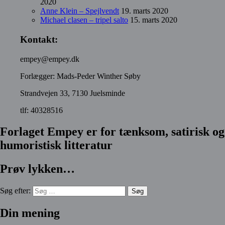
2020
Anne Klein – Spejlvendt
19. marts 2020
Michael clasen – tripel salto
15. marts 2020
Kontakt:
empey@empey.dk
Forlægger: Mads-Peder Winther Søby
Strandvejen 33, 7130 Juelsminde
tlf: 40328516
Forlaget Empey er for tænksom, satirisk og
humoristisk litteratur
Prøv lykken…
Søg efter:
Din mening