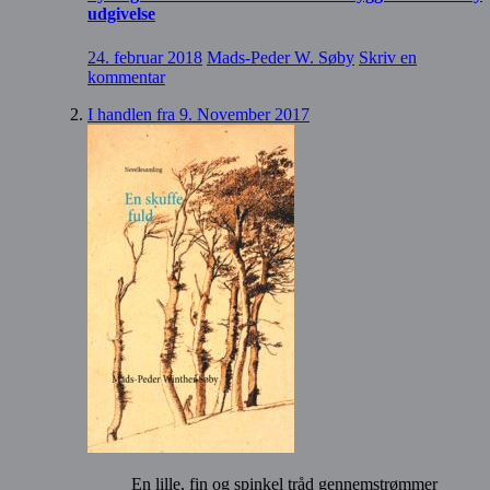
udgivelse
24. februar 2018
Mads-Peder W. Søby
Skriv en
kommentar
I handlen fra 9. November 2017
En lille, fin og spinkel tråd gennemstrømmer