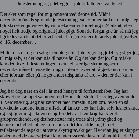
Julestemning og julehygge – juleforfatterens værksted
Det sker som regel for mig omtrent ved denne tid. Midt i
decembermåneds spirende julestemning, så kommer tanken til mig. Jeg
bør skrive en julenovelle, en julekalender-fortælling i 24 afsnit, eller
noget helt tredje og originalt juleagtigt. Som de forgangne år, så må jeg
ligeledes sande at det er vel sent at få gode ideer til årets juleudgivelser
d. 16. december…
Midt i et smil og en salig stemning efter julehygge og julebryg siger jeg
til mig selv, at det kan nås til næste år. Og det kan det jo. Og måske
kan det ikke. Julestemningen, den helt særlige stemning som
decembermåned hensætter mig i – den er svær at få greb om i januar
eller februar, eller på noget andet tidspunkt af året – den er der kun i
december.
Jeg har dog nået en del i år med hensyn til forfatterskabet. Jeg har
skrevet og kæmpet sammen med Hans der sidder i skyttegraven under
1. verdenskrig. Jeg har kæmpet med forestillingen om, hvad en så
ulykkelig skæbne kunne afføde af tanker. Jeg har ikke selv løsnet skud,
og jeg føler mig taknemmelig for det… . Den krig har været
gruopvækkende, og det hensætter mig trods alt i ydmyghed og
taknemmelighed, at jeg kun har skullet forholde mig til det
reflekterende aspekt i at være skyttegravskriger. Hvordan jeg er sluppet
afsted med de overvejelser kan interesserede læsere få indblik i d. 21.