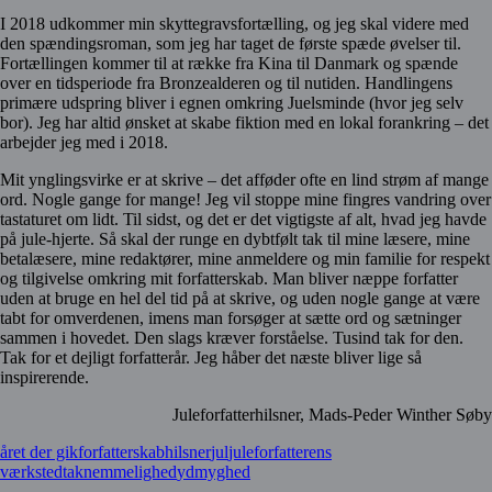
I 2018 udkommer min skyttegravsfortælling, og jeg skal videre med
den spændingsroman, som jeg har taget de første spæde øvelser til.
Fortællingen kommer til at række fra Kina til Danmark og spænde
over en tidsperiode fra Bronzealderen og til nutiden. Handlingens
primære udspring bliver i egnen omkring Juelsminde (hvor jeg selv
bor). Jeg har altid ønsket at skabe fiktion med en lokal forankring – det
arbejder jeg med i 2018.
Mit ynglingsvirke er at skrive – det afføder ofte en lind strøm af mange
ord. Nogle gange for mange! Jeg vil stoppe mine fingres vandring over
tastaturet om lidt. Til sidst, og det er det vigtigste af alt, hvad jeg havde
på jule-hjerte. Så skal der runge en dybtfølt tak til mine læsere, mine
betalæsere, mine redaktører, mine anmeldere og min familie for respekt
og tilgivelse omkring mit forfatterskab. Man bliver næppe forfatter
uden at bruge en hel del tid på at skrive, og uden nogle gange at være
tabt for omverdenen, imens man forsøger at sætte ord og sætninger
sammen i hovedet. Den slags kræver forståelse. Tusind tak for den.
Tak for et dejligt forfatterår. Jeg håber det næste bliver lige så
inspirerende.
Juleforfatterhilsner, Mads-Peder Winther Søby
året der gik
forfatterskab
hilsner
jul
juleforfatterens
værksted
taknemmelighed
ydmyghed