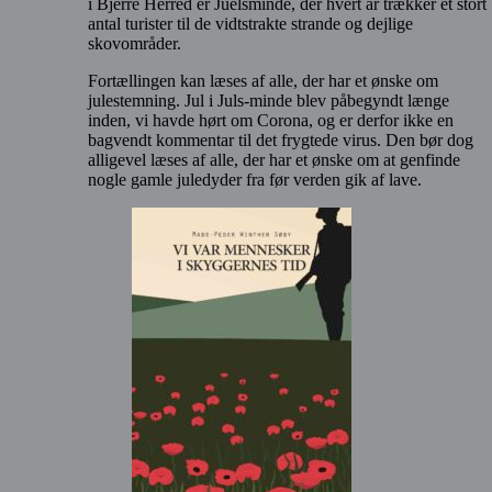
i Bjerre Herred er Juelsminde, der hvert år trækker et stort
antal turister til de vidtstrakte strande og dejlige
skovområder.
Fortællingen kan læses af alle, der har et ønske om
julestemning. Jul i Juls-minde blev påbegyndt længe
inden, vi havde hørt om Corona, og er derfor ikke en
bagvendt kommentar til det frygtede virus. Den bør dog
alligevel læses af alle, der har et ønske om at genfinde
nogle gamle juledyder fra før verden gik af lave.