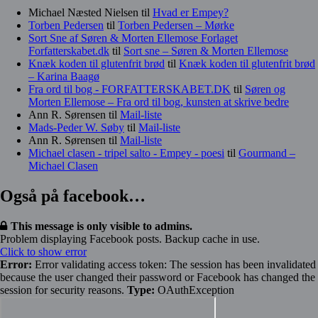
Michael Næsted Nielsen
til
Hvad er Empey?
Torben Pedersen
til
Torben Pedersen – Mørke
Sort Sne af Søren & Morten Ellemose Forlaget
Forfatterskabet.dk
til
Sort sne – Søren & Morten Ellemose
Knæk koden til glutenfrit brød
til
Knæk koden til glutenfrit brød
– Karina Baagø
Fra ord til bog - FORFATTERSKABET.DK
til
Søren og
Morten Ellemose – Fra ord til bog, kunsten at skrive bedre
Ann R. Sørensen
til
Mail-liste
Mads-Peder W. Søby
til
Mail-liste
Ann R. Sørensen
til
Mail-liste
Michael clasen - tripel salto - Empey - poesi
til
Gourmand –
Michael Clasen
Også på facebook…
This message is only visible to admins.
Problem displaying Facebook posts. Backup cache in use.
Click to show error
Error:
Error validating access token: The session has been invalidated
because the user changed their password or Facebook has changed the
session for security reasons.
Type:
OAuthException