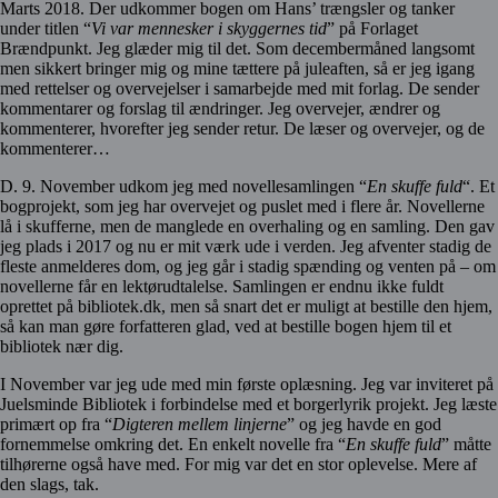
Marts 2018. Der udkommer bogen om Hans’ trængsler og tanker
under titlen “
Vi var mennesker i skyggernes tid
” på Forlaget
Brændpunkt. Jeg glæder mig til det. Som decembermåned langsomt
men sikkert bringer mig og mine tættere på juleaften, så er jeg igang
med rettelser og overvejelser i samarbejde med mit forlag. De sender
kommentarer og forslag til ændringer. Jeg overvejer, ændrer og
kommenterer, hvorefter jeg sender retur. De læser og overvejer, og de
kommenterer…
D. 9. November udkom jeg med novellesamlingen “
En skuffe fuld
“. Et
bogprojekt, som jeg har overvejet og puslet med i flere år. Novellerne
lå i skufferne, men de manglede en overhaling og en samling. Den gav
jeg plads i 2017 og nu er mit værk ude i verden. Jeg afventer stadig de
fleste anmelderes dom, og jeg går i stadig spænding og venten på – om
novellerne får en lektørudtalelse. Samlingen er endnu ikke fuldt
oprettet på bibliotek.dk, men så snart det er muligt at bestille den hjem,
så kan man gøre forfatteren glad, ved at bestille bogen hjem til et
bibliotek nær dig.
I November var jeg ude med min første oplæsning. Jeg var inviteret på
Juelsminde Bibliotek i forbindelse med et borgerlyrik projekt. Jeg læste
primært op fra “
Digteren mellem linjerne
” og jeg havde en god
fornemmelse omkring det. En enkelt novelle fra “
En skuffe fuld
” måtte
tilhørerne også have med. For mig var det en stor oplevelse. Mere af
den slags, tak.