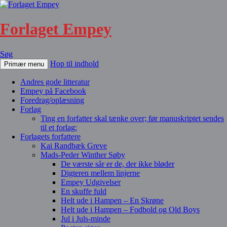
Forlaget Empey
Søg
Hop til indhold
Primær menu
Andres gode litteratur
Empey på Facebook
Foredrag/oplæsning
Forlag
Ting en forfatter skal tænke over; før manuskriptet sendes
til et forlag:
Forlagets forfattere
Kai Randbæk Greve
Mads-Peder Winther Søby
De værste sår er de, der ikke bløder
Digteren mellem linjerne
Empey Udgivelser
En skuffe fuld
Helt ude i Hampen – En Skrøne
Helt ude i Hampen – Fodbold og Old Boys
Jul i Juls-minde