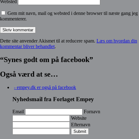
Websted
Gem mit navn, mail og websted i denne browser til næste gang jeg
kommenterer.
Dette site anvender Akismet til at reducere spam.
Læs om hvordan din
kommentar bliver behandlet
.
“Synes godt om på facebook”
Også værd at se…
- empey.dk er også på facebook
Nyhedsmail fra Forlaget Empey
Email
Fornavn
Website
Efternavn
Submit