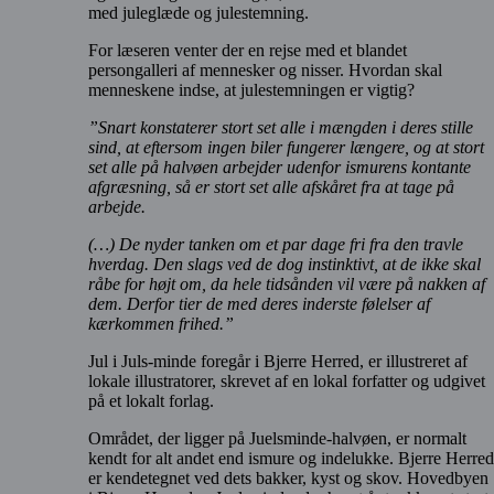
med juleglæde og julestemning.
For læseren venter der en rejse med et blandet
persongalleri af mennesker og nisser. Hvordan skal
menneskene indse, at julestemningen er vigtig?
”Snart konstaterer stort set alle i mængden i deres stille
sind, at eftersom ingen biler fungerer længere, og at stort
set alle på halvøen arbejder udenfor ismurens kontante
afgræsning, så er stort set alle afskåret fra at tage på
arbejde.
(…) De nyder tanken om et par dage fri fra den travle
hverdag. Den slags ved de dog instinktivt, at de ikke skal
råbe for højt om, da hele tidsånden vil være på nakken af
dem. Derfor tier de med deres inderste følelser af
kærkommen frihed.”
Jul i Juls-minde foregår i Bjerre Herred, er illustreret af
lokale illustratorer, skrevet af en lokal forfatter og udgivet
på et lokalt forlag.
Området, der ligger på Juelsminde-halvøen, er normalt
kendt for alt andet end ismure og indelukke. Bjerre Herred
er kendetegnet ved dets bakker, kyst og skov. Hovedbyen