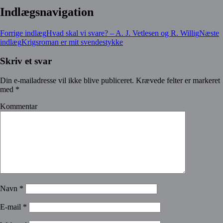
Indlægsnavigation
Forrige indlæg
Hvad skal vi svare? – A. J. Vetlesen og R. Willig
Næste
indlæg
Krigsroman er mit svendestykke
Skriv et svar
Din e-mailadresse vil ikke blive publiceret.
Krævede felter er markeret
med
*
Kommentar
Navn
*
E-mail
*